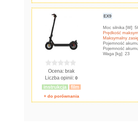
EX9
Moc silnika [W]: 
Prędkość maksyma
Maksymalny zasię
Pojemność akumul
Pojemność akumul
Waga [kg]: 23
Ocena: brak
Liczba opinii:
0
instrukcja
film
+ do porównania