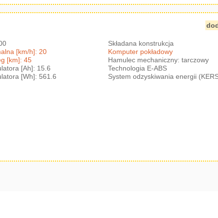
dod
500
Składana konstrukcja
lna [km/h]: 20
Komputer pokładowy
g [km]: 45
Hamulec mechaniczny: tarczowy
atora [Ah]: 15.6
Technologia E-ABS
atora [Wh]: 561.6
System odzyskiwania energii (KER