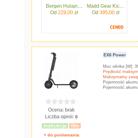
Bergen Hulajnoga Miejska Dla Dzieci Skł
Madd Gear Kick Pro 20
Od
229,00
zł
Od
395,00
zł
EX6 Power
Moc silnika [W]: 
Prędkość maksyma
Maksymalny zasię
Pojemność akumul
Pojemność akumul
Ocena: brak
Liczba opinii:
0
instrukcja
film
+ do porównania