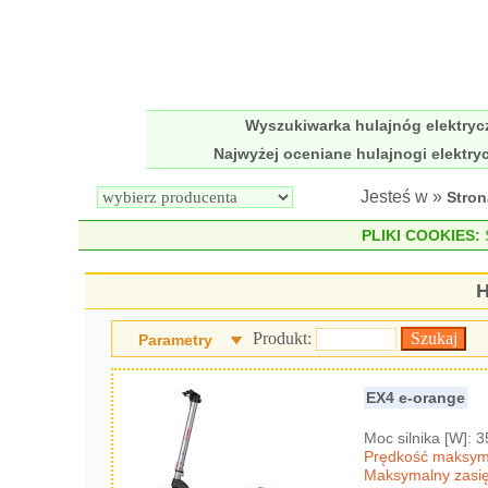
Wyszukiwarka hulajnóg elektry
Najwyżej oceniane hulajnogi elektry
Jesteś w »
Stro
PLIKI COOKIES:
S
H
Produkt:
Parametry
EX4 e-orange
Moc silnika [W]: 
Prędkość maksyma
Maksymalny zasię