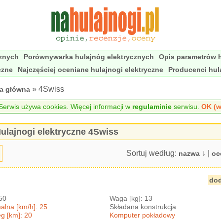
cznych
Porównywarka hulajnóg elektrycznych
Opis parametrów h
czne
Najczęściej oceniane hulajnogi elektryczne
Producenci hul
» 4Swiss
na główna
erwis używa cookies. Więcej informacji w
regulaminie
serwisu.
OK (w
ulajnogi elektryczne 4Swiss
Sortuj według:
↓ |
nazwa
oc
dod
350
Waga [kg]: 13
lna [km/h]: 25
Składana konstrukcja
g [km]: 20
Komputer pokładowy