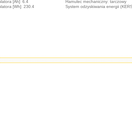
atora [Ah]: 6.4
Hamulec mechaniczny: tarczowy
atora [Wh]: 230.4
System odzyskiwania energii (KER