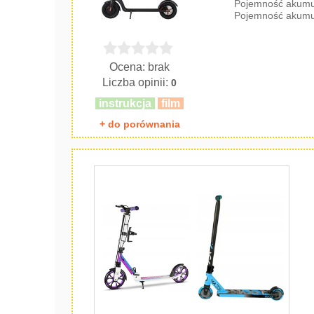
Pojemność akumul
Pojemność akumul
Ocena: brak
Liczba opinii:
0
instrukcja
film
+ do porównania