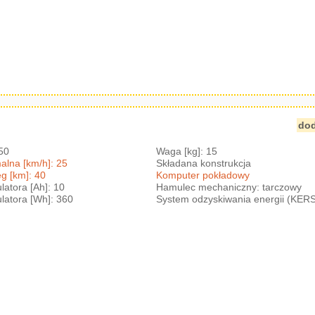
adana Duża Hamulec Amortyzator Elite
20 Blue Black
dod
350
Waga [kg]: 15
lna [km/h]: 25
Składana konstrukcja
g [km]: 40
Komputer pokładowy
atora [Ah]: 10
Hamulec mechaniczny: tarczowy
atora [Wh]: 360
System odzyskiwania energii (KER