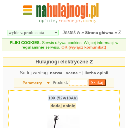
Wyszukiwarka 
Porównywarka 
hulajnóg 
hulajnóg 
elektrycznych
elektrycznych
Jesteś w »
» Z
Strona główna
PLIKI COOKIES:
Serwis używa cookies. Więcej informacji w
regulaminie
serwisu.
OK (wyłącz komunikat)
Hulajnogi elektryczne Z
Sortuj według:
|
↑ |
nazwa
ocena
liczba opinii
Produkt:
Parametry
10X (52V/18Ah)
dodaj opinię