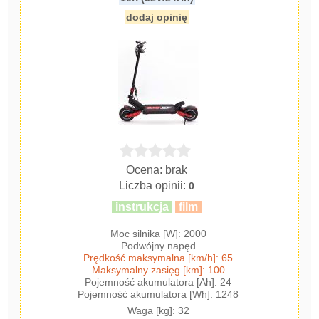
dodaj opinię
Ocena: brak
Liczba opinii:
0
instrukcja
film
Moc silnika [W]: 2000
Podwójny napęd
Prędkość maksymalna [km/h]: 65
Maksymalny zasięg [km]: 100
Pojemność akumulatora [Ah]: 24
Pojemność akumulatora [Wh]: 1248
Waga [kg]: 32