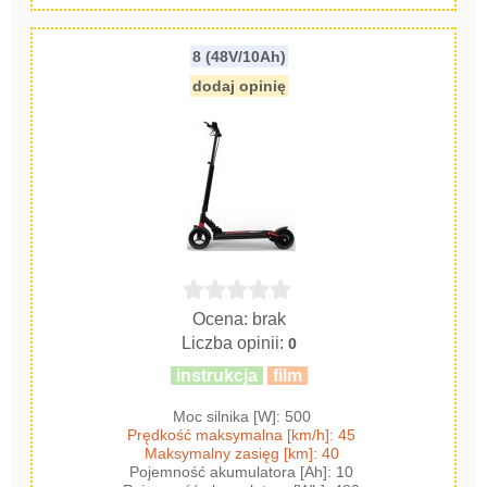
8 (48V/10Ah)
dodaj opinię
Ocena: brak
Liczba opinii:
0
instrukcja
film
Moc silnika [W]: 500
Prędkość maksymalna [km/h]: 45
Maksymalny zasięg [km]: 40
Pojemność akumulatora [Ah]: 10