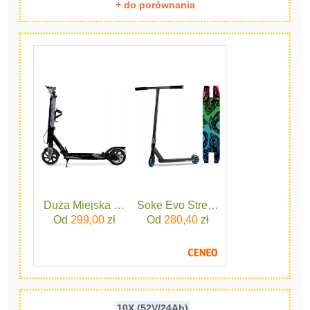
+ do porównania
Duża Miejska Hulajnoga Bergen Classic Z Hamulcem
Soke Evo Street Black
Od
299,00
zł
Od
280,40
zł
10X (52V/24Ah)