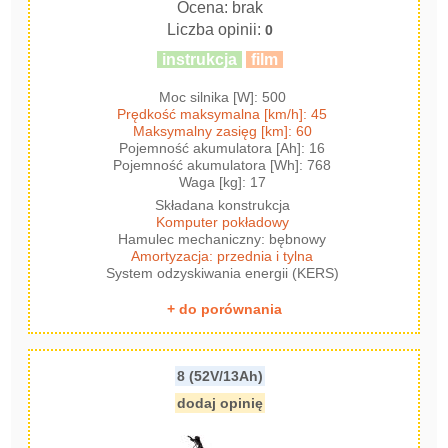
Ocena: brak
Liczba opinii:
0
instrukcja
film
Moc silnika [W]: 500
Prędkość maksymalna [km/h]: 45
Maksymalny zasięg [km]: 60
Pojemność akumulatora [Ah]: 16
Pojemność akumulatora [Wh]: 768
Waga [kg]: 17
Składana konstrukcja
Komputer pokładowy
Hamulec mechaniczny: bębnowy
Amortyzacja: przednia i tylna
System odzyskiwania energii (KERS)
+ do porównania
8 (52V/13Ah)
dodaj opinię