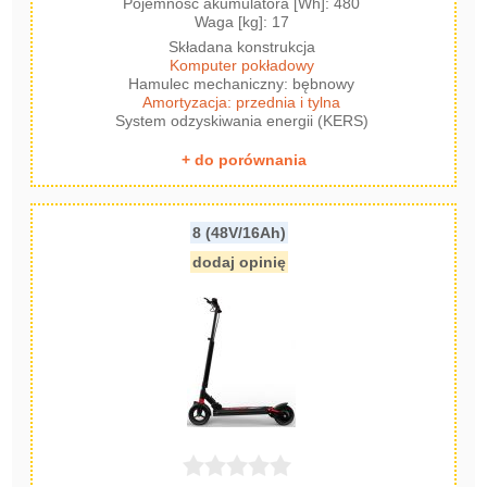
Pojemność akumulatora [Wh]: 480
Waga [kg]: 17
Składana konstrukcja
Komputer pokładowy
Hamulec mechaniczny: bębnowy
Amortyzacja: przednia i tylna
System odzyskiwania energii (KERS)
+ do porównania
8 (48V/16Ah)
dodaj opinię