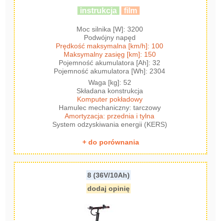
instrukcja
film
Moc silnika [W]: 3200
Podwójny napęd
Prędkość maksymalna [km/h]: 100
Maksymalny zasięg [km]: 150
Pojemność akumulatora [Ah]: 32
Pojemność akumulatora [Wh]: 2304
Waga [kg]: 52
Składana konstrukcja
Komputer pokładowy
Hamulec mechaniczny: tarczowy
Amortyzacja: przednia i tylna
System odzyskiwania energii (KERS)
+ do porównania
8 (36V/10Ah)
dodaj opinię