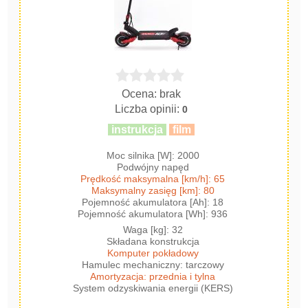
Ocena: brak
Liczba opinii:
0
instrukcja
film
Moc silnika [W]: 2000
Podwójny napęd
Prędkość maksymalna [km/h]: 65
Maksymalny zasięg [km]: 80
Pojemność akumulatora [Ah]: 18
Pojemność akumulatora [Wh]: 936
Waga [kg]: 32
Składana konstrukcja
Komputer pokładowy
Hamulec mechaniczny: tarczowy
Amortyzacja: przednia i tylna
System odzyskiwania energii (KERS)