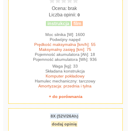
Ocena: brak
Liczba opinii:
0
instrukcja
film
Moc silnika [W]: 1600
Podwójny napęd
Prędkość maksymalna [km/h]: 55
Maksymalny zasięg [km]: 75
Pojemność akumulatora [Ah]: 18
Pojemność akumulatora [Wh]: 936
Waga [kg]: 33
Składana konstrukcja
Komputer pokładowy
Hamulec mechaniczny: tarczowy
Amortyzacja: przednia i tylna
+ do porównania
8X (52V/26Ah)
dodaj opinię