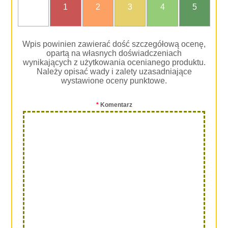
nie
1
2
3
4
5
oceniam
Wpis powinien zawierać dość szczegółową ocenę,
opartą na własnych doświadczeniach
wynikających z użytkowania ocenianego produktu.
Należy opisać wady i zalety uzasadniające
wystawione oceny punktowe.
*
Komentarz