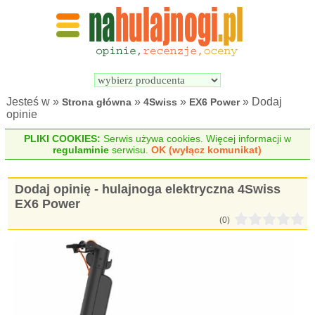
Wyszukiwarka 
Porównywarka 
hulajnóg 
hulajnóg 
elektrycznych
elektrycznych
Jesteś w »
»
»
» Dodaj
Strona główna
4Swiss
EX6 Power
opinie
PLIKI COOKIES:
Serwis używa cookies. Więcej informacji w
regulaminie
serwisu.
OK (wyłącz komunikat)
Dodaj opinię - hulajnoga elektryczna 4Swiss
EX6 Power
(0)