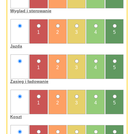
oceniam
Wygląd i sterowanie
nie
1
2
3
4
5
oceniam
Jazda
nie
1
2
3
4
5
oceniam
Zasięg i ładowanie
nie
1
2
3
4
5
oceniam
Koszt