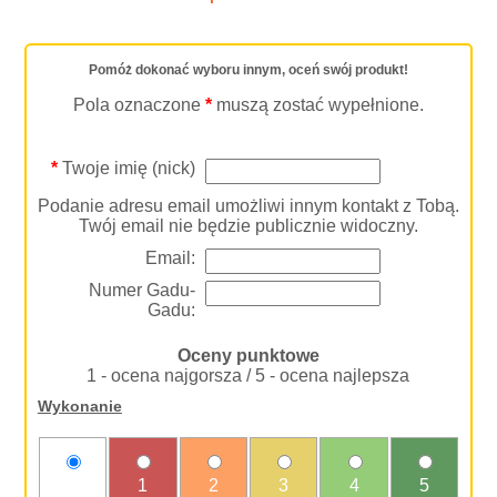
Pomóż dokonać wyboru innym, oceń swój produkt!
Pola oznaczone
*
muszą zostać wypełnione.
*
Twoje imię (nick)
Podanie adresu email umożliwi innym kontakt z Tobą.
Twój email nie będzie publicznie widoczny.
Email:
Numer Gadu-
Gadu:
Oceny punktowe
1 - ocena najgorsza / 5 - ocena najlepsza
Wykonanie
nie
1
2
3
4
5