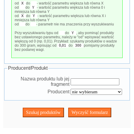
od
X
do
- wartość parametru większa lub równa X
od
do
Y
- wartość parametru większa lub równa 0 i
mniejsza lub równa Y
od
X
do
Y
- wartość parametru większa lub równa X i
mniejsza lub równa Y
od
do
- parametr nie ma znaczenia przy wyszukiwaniu
Przy wyszukiwaniu typu od
do
Y
, aby pominąć produkty
bez ustawionego parametru, należy w "od" wpisywać wartość
większą od 0 (np. 0,01). Przykład: szukamy produktów o wadze
do 300 gram, wpisując od
0,01
do
300
pomijamy produkty
bez podanej wagi.
Producent/Produkt
Nazwa produktu lub jej
fragment
Producent