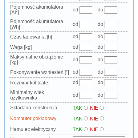
Pojemność akumulatora
od
do
[Ah]
Pojemność akumulatora
od
do
[Wh]
od
do
Czas ładowania [h]
od
do
Waga [kg]
Maksymalne obciążenie
od
do
[kg]
od
do
Pokonywanie wzniesień [°]
od
do
Rozmiar kół [cale]
Minimalny wiek
od
do
użytkownika
Składana konstrukcja
TAK
NIE
Komputer pokładowy
TAK
NIE
Hamulec elektryczny
TAK
NIE