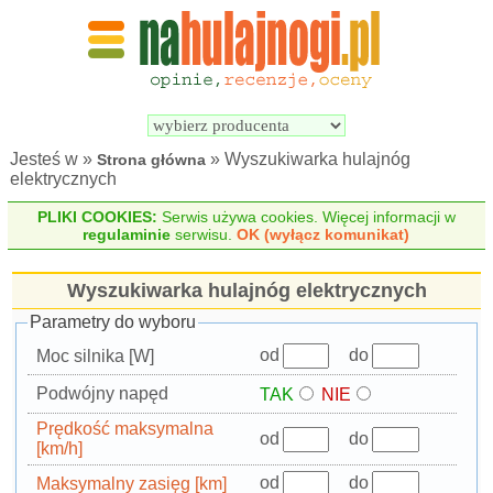
Wyszukiwarka 
Porównywarka 
hulajnóg 
hulajnóg 
elektrycznych
elektrycznych
Jesteś w »
» Wyszukiwarka hulajnóg
Strona główna
elektrycznych
PLIKI COOKIES:
Serwis używa cookies. Więcej informacji w
regulaminie
serwisu.
OK (wyłącz komunikat)
Wyszukiwarka hulajnóg elektrycznych
Parametry do wyboru
od
do
Moc silnika [W]
Podwójny napęd
TAK
NIE
Prędkość maksymalna
od
do
[km/h]
od
do
Maksymalny zasięg [km]