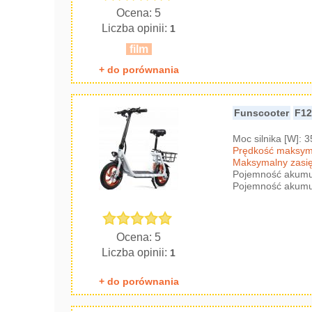
Ocena: 5
Liczba opinii:
1
film
+ do porównania
Funscooter
F1
Moc silnika [W]: 
Prędkość maksyma
Maksymalny zasię
Pojemność akumul
Pojemność akumul
Ocena: 5
Liczba opinii:
1
+ do porównania