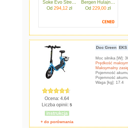
Soke Evo Street Black
Bergen Hulajnoga Miej
Od
294,12
zł
Od
229,00
zł
Doc Green
EKS
Moc silnika [W]: 
Prędkość maksyma
Maksymalny zasię
Pojemność akumul
Pojemność akumul
Waga [kg]: 17.4
Ocena: 4.64
Liczba opinii:
5
instrukcja
+ do porównania