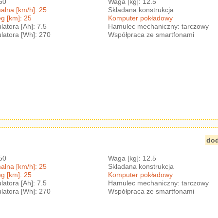
350
Waga [kg]: 12.5
lna [km/h]: 25
Składana konstrukcja
g [km]: 25
Komputer pokładowy
atora [Ah]: 7.5
Hamulec mechaniczny: tarczowy
atora [Wh]: 270
Współpraca ze smartfonami
dod
250
Waga [kg]: 12.5
lna [km/h]: 25
Składana konstrukcja
g [km]: 25
Komputer pokładowy
atora [Ah]: 7.5
Hamulec mechaniczny: tarczowy
atora [Wh]: 270
Współpraca ze smartfonami