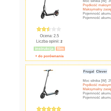
Moc silnika [W]: 
Prędkość maksyma
Maksymalny zasię
Pojemność akumul
Pojemność akumul
Ocena: 2.5
Liczba opinii:
2
instrukcja
film
+ do porównania
Frugal
Clever
Moc silnika [W]: 
Prędkość maksyma
Maksymalny zasię
Pojemność akumul
Pojemność akumul