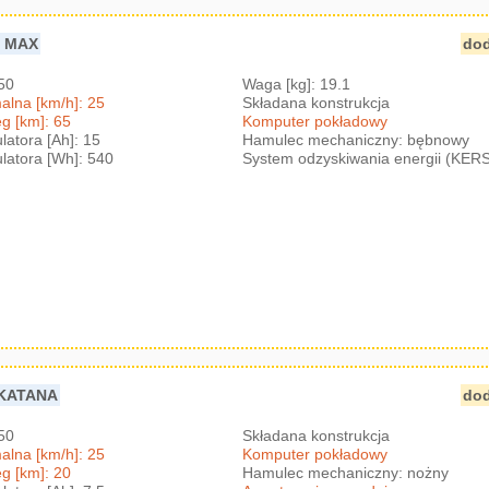
0 MAX
dod
350
Waga [kg]: 19.1
lna [km/h]: 25
Składana konstrukcja
g [km]: 65
Komputer pokładowy
atora [Ah]: 15
Hamulec mechaniczny: bębnowy
atora [Wh]: 540
System odzyskiwania energii (KER
 KATANA
dod
250
Składana konstrukcja
lna [km/h]: 25
Komputer pokładowy
g [km]: 20
Hamulec mechaniczny: nożny