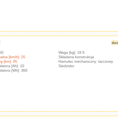
2
dod
350
Waga [kg]: 18.5
lna [km/h]: 25
Składana konstrukcja
g [km]: 35
Hamulec mechaniczny: tarczowy
atora [Ah]: 10
Siedzisko
atora [Wh]: 360