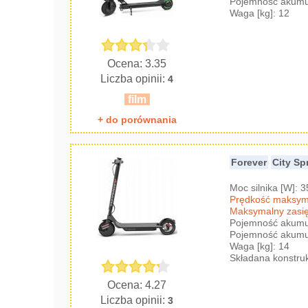
Pojemność akumul
Waga [kg]: 12
Ocena: 3.35
Liczba opinii:
4
film
+ do porównania
Forever
City Sp
Moc silnika [W]: 
Prędkość maksyma
Maksymalny zasię
Pojemność akumul
Pojemność akumul
Waga [kg]: 14
Składana konstru
Ocena: 4.27
Liczba opinii:
3