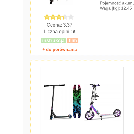
Pojemność akumul
Waga [kg]: 12.45
Ocena: 3.37
Liczba opinii:
6
instrukcja
film
+ do porównania