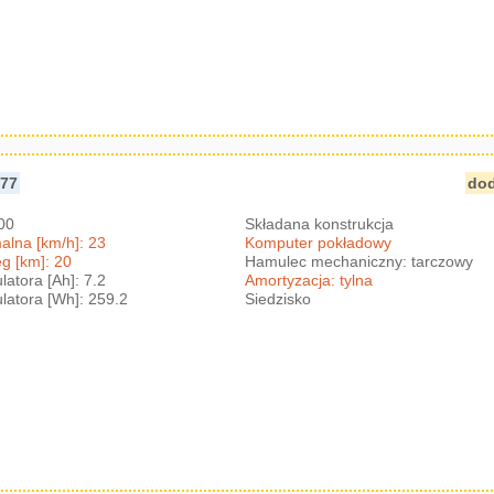
ska Dla Dzieci Składana Duża Hamulec Amortyzator Elite
 77
dod
300
Składana konstrukcja
lna [km/h]: 23
Komputer pokładowy
g [km]: 20
Hamulec mechaniczny: tarczowy
atora [Ah]: 7.2
Amortyzacja: tylna
atora [Wh]: 259.2
Siedzisko