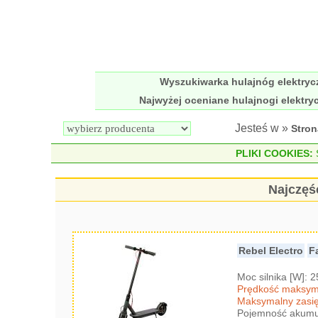
Wyszukiwarka hulajnóg elektry
Najwyżej oceniane hulajnogi elektry
Jesteś w »
Stro
PLIKI COOKIES:
S
Najczęś
Rebel Electro
F
Moc silnika [W]: 
Prędkość maksyma
Maksymalny zasię
Pojemność akumul