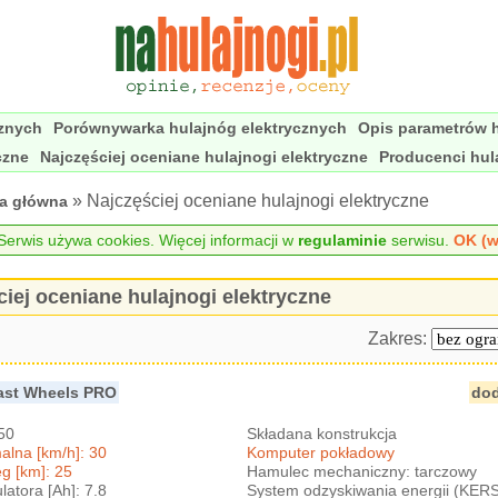
cznych
Porównywarka hulajnóg elektrycznych
Opis parametrów h
czne
Najczęściej oceniane hulajnogi elektryczne
Producenci hul
» Najczęściej oceniane hulajnogi elektryczne
na główna
erwis używa cookies. Więcej informacji w
regulaminie
serwisu.
OK (w
ciej oceniane hulajnogi elektryczne
Zakres:
ast Wheels PRO
dod
250
Składana konstrukcja
lna [km/h]: 30
Komputer pokładowy
g [km]: 25
Hamulec mechaniczny: tarczowy
atora [Ah]: 7.8
System odzyskiwania energii (KER