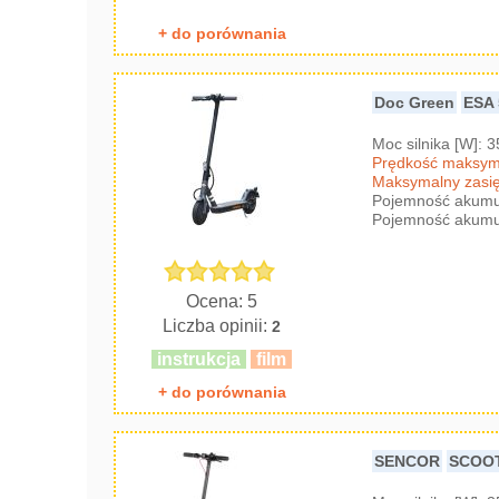
+ do porównania
Doc Green
ESA 
Moc silnika [W]: 
Prędkość maksyma
Maksymalny zasię
Pojemność akumul
Pojemność akumul
Ocena: 5
Liczba opinii:
2
instrukcja
film
+ do porównania
SENCOR
SCOOT