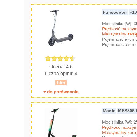
Funscooter
F1
Moc silnika [W]: 
Prędkość maksyma
Maksymalny zasię
Pojemność akumul
Pojemność akumul
Ocena: 4.6
Liczba opinii:
4
film
+ do porównania
Manta
MES806
Moc silnika [W]: 
Prędkość maksyma
Maksymalny zasię