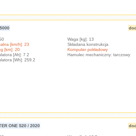
5000
dod
350
Waga [kg]: 13
lna [km/h]: 23
Składana konstrukcja
g [km]: 20
Komputer pokładowy
atora [Ah]: 7.2
Hamulec mechaniczny: tarczowy
atora [Wh]: 259.2
ER ONE S20 / 2020
dod