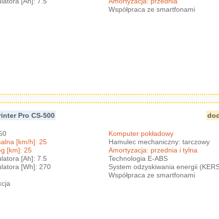
atora [Ah]: 7.5
Amortyzacja: przednia
Współpraca ze smartfonami
rinter Pro CS-500
dod
350
Komputer pokładowy
lna [km/h]: 25
Hamulec mechaniczny: tarczowy
g [km]: 25
Amortyzacja: przednia i tylna
atora [Ah]: 7.5
Technologia E-ABS
atora [Wh]: 270
System odzyskiwania energii (KER
Współpraca ze smartfonami
kcja