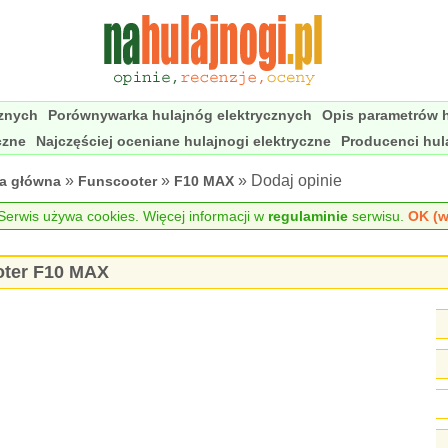
cznych
Porównywarka hulajnóg elektrycznych
Opis parametrów h
czne
Najczęściej oceniane hulajnogi elektryczne
Producenci hul
»
»
» Dodaj opinie
na główna
Funscooter
F10 MAX
erwis używa cookies. Więcej informacji w
regulaminie
serwisu.
OK (w
ooter F10 MAX