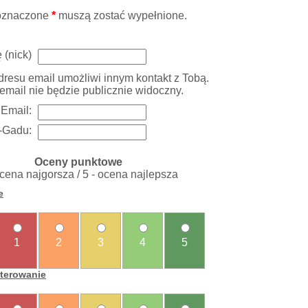
oznaczone
*
muszą zostać wypełnione.
 (nick)
resu email umożliwi innym kontakt z Tobą.
email nie będzie publicznie widoczny.
Email:
-Gadu:
Oceny punktowe
ocena najgorsza / 5 - ocena najlepsza
e
1
2
3
4
5
sterowanie