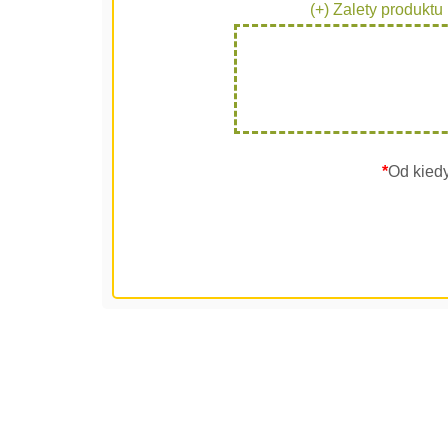
(+) Zalety produktu
*
Od kied