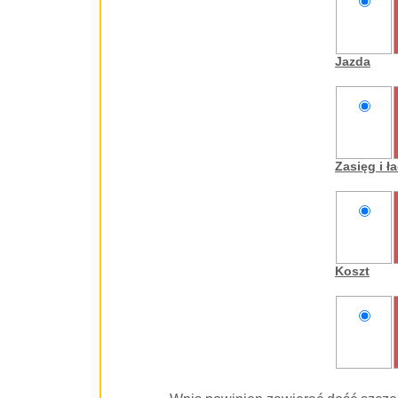
nie
oceniam
Jazda
nie
oceniam
Zasięg i 
nie
oceniam
Koszt
nie
oceniam