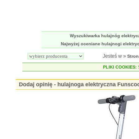
Wyszukiwarka hulajnóg elektry
Najwyżej oceniane hulajnogi elektry
Jesteś w »
Stro
PLIKI COOKIES:
S
Dodaj opinię - hulajnoga elektryczna Funsc