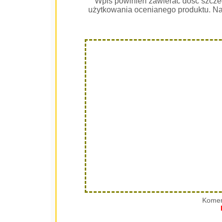
Wpis powinien zawierać dość szcze
użytkowania ocenianego produktu. Na
Komen