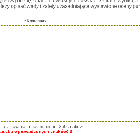
gółową ocenę, opartą na własnych doświadczeniach wynikając
leży opisać wady i zalety uzasadniające wystawione oceny pu
*
Komentarz
tarz powinien mieć minimum 250 znaków.
Liczba wprowadzonych znaków:
0