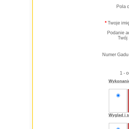
Pola 
*
Twoje imię
Podanie ad
Twój 
Numer Gadu
1 - 
Wykonani
nie
oceniam
Wygląd i 