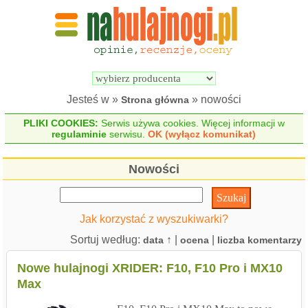
Wyszukiwarka 
Porównywarka 
hulajnóg 
hulajnóg 
elektrycznych
elektrycznych
Jesteś w »
» nowości
Strona główna
PLIKI COOKIES:
Serwis używa cookies. Więcej informacji w
regulaminie
serwisu.
OK (wyłącz komunikat)
Nowości
Jak korzystać z wyszukiwarki?
Sortuj według:
↑ |
|
data
ocena
liczba komentarzy
Nowe hulajnogi XRIDER: F10, F10 Pro i MX10
Max