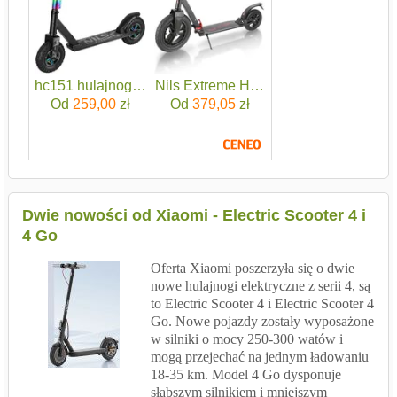
hc151 hulajnoga z pomp.kołem nils extreme
Nils Extreme HC300 Black
Od
259,00
zł
Od
379,05
zł
Dwie nowości od Xiaomi - Electric Scooter 4 i
4 Go
Oferta Xiaomi poszerzyła się o dwie
nowe hulajnogi elektryczne z serii 4, są
to Electric Scooter 4 i Electric Scooter 4
Go. Nowe pojazdy zostały wyposażone
w silniki o mocy 250-300 watów i
mogą przejechać na jednym ładowaniu
18-35 km. Model 4 Go dysponuje
słabszym silnikiem i mniejszym