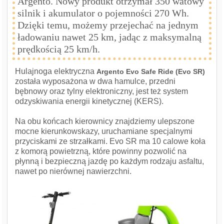
Argento. Nowy produkt otrzymał 350 watowy
silnik i akumulator o pojemności 270 Wh.
Dzięki temu, możemy przejechać na jednym
ładowaniu nawet 25 km, jadąc z maksymalną
prędkością 25 km/h.
Hulajnoga elektryczna
Argento Evo Safe Ride (Evo SR)
została wyposażona w dwa hamulce, przedni
bębnowy oraz tylny elektroniczny, jest też system
odzyskiwania energii kinetycznej (KERS).
Na obu końcach kierownicy znajdziemy ulepszone
mocne kierunkowskazy, uruchamiane specjalnymi
przyciskami ze strzałkami. Evo SR ma 10 calowe koła
z komorą powietrzną, które powinny pozwolić na
płynną i bezpieczną jazdę po każdym rodzaju asfaltu,
nawet po nierównej nawierzchni.