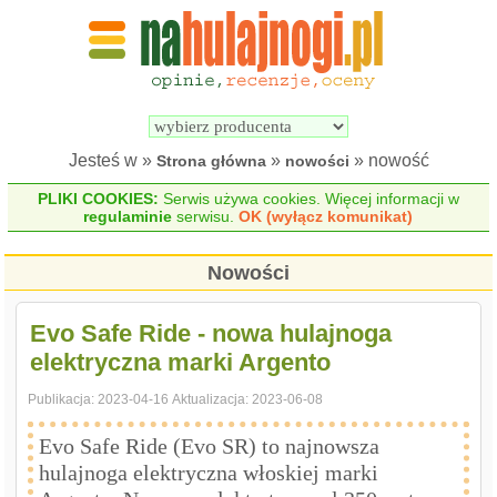
Wyszukiwarka 
Porównywarka 
hulajnóg 
hulajnóg 
elektrycznych
elektrycznych
Jesteś w »
»
» nowość
Strona główna
nowości
PLIKI COOKIES:
Serwis używa cookies. Więcej informacji w
regulaminie
serwisu.
OK (wyłącz komunikat)
Nowości
Evo Safe Ride - nowa hulajnoga
elektryczna marki Argento
Publikacja:
2023-04-16
Aktualizacja:
2023-06-08
Evo Safe Ride (Evo SR) to najnowsza
hulajnoga elektryczna włoskiej marki