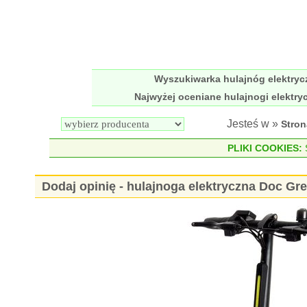
Wyszukiwarka hulajnóg elektry
Najwyżej oceniane hulajnogi elektry
Jesteś w »
Stro
PLIKI COOKIES:
S
Dodaj opinię - hulajnoga elektryczna Doc Gr