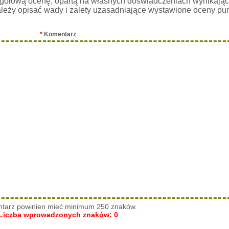
gółową ocenę, opartą na własnych doświadczeniach wynikając
leży opisać wady i zalety uzasadniające wystawione oceny pu
*
Komentarz
tarz powinien mieć minimum 250 znaków.
Liczba wprowadzonych znaków:
0