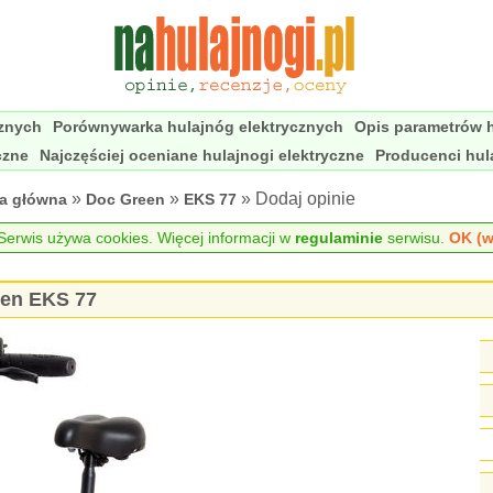
cznych
Porównywarka hulajnóg elektrycznych
Opis parametrów h
czne
Najczęściej oceniane hulajnogi elektryczne
Producenci hul
»
»
» Dodaj opinie
na główna
Doc Green
EKS 77
erwis używa cookies. Więcej informacji w
regulaminie
serwisu.
OK (w
een EKS 77