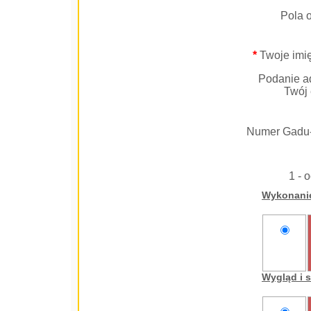
Pola 
*
Twoje imię
Podanie ad
Twój 
Numer Gadu
1 - 
Wykonani
nie
oceniam
Wygląd i 