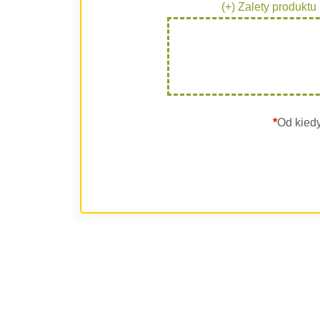
(+) Zalety produktu
*
Od kied