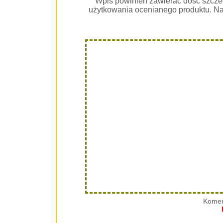
Wpis powinien zawierać dość szcze
użytkowania ocenianego produktu. Na
Komen