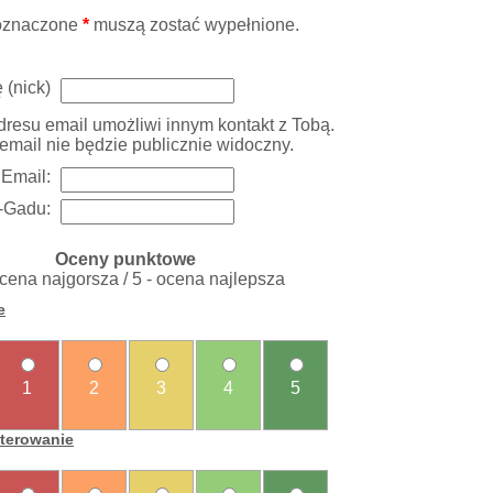
oznaczone
*
muszą zostać wypełnione.
 (nick)
resu email umożliwi innym kontakt z Tobą.
email nie będzie publicznie widoczny.
Email:
-Gadu:
Oceny punktowe
ocena najgorsza / 5 - ocena najlepsza
e
1
2
3
4
5
sterowanie