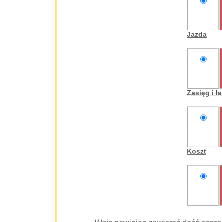
nie
oceniam
Jazda
nie
oceniam
Zasięg i 
nie
oceniam
Koszt
nie
oceniam