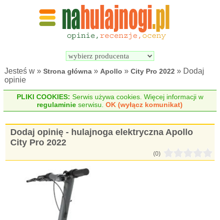
Wyszukiwarka 
Porównywarka 
hulajnóg 
hulajnóg 
elektrycznych
elektrycznych
Jesteś w »
»
»
» Dodaj
Strona główna
Apollo
City Pro 2022
opinie
PLIKI COOKIES:
Serwis używa cookies. Więcej informacji w
regulaminie
serwisu.
OK (wyłącz komunikat)
Dodaj opinię - hulajnoga elektryczna Apollo
City Pro 2022
(0)