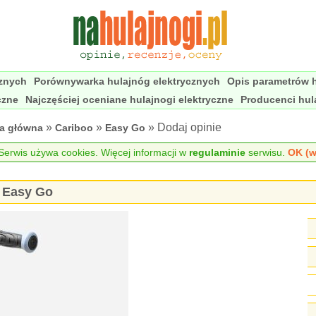
cznych
Porównywarka hulajnóg elektrycznych
Opis parametrów h
czne
Najczęściej oceniane hulajnogi elektryczne
Producenci hul
»
»
» Dodaj opinie
na główna
Cariboo
Easy Go
erwis używa cookies. Więcej informacji w
regulaminie
serwisu.
OK (w
o Easy Go