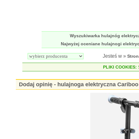
Wyszukiwarka hulajnóg elektry
Najwyżej oceniane hulajnogi elektry
Jesteś w »
Stro
PLIKI COOKIES:
S
Dodaj opinię - hulajnoga elektryczna Caribo