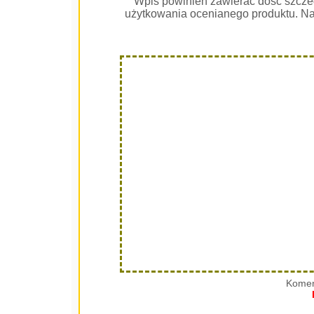
Wpis powinien zawierać dość szcze
użytkowania ocenianego produktu. Na
Komen