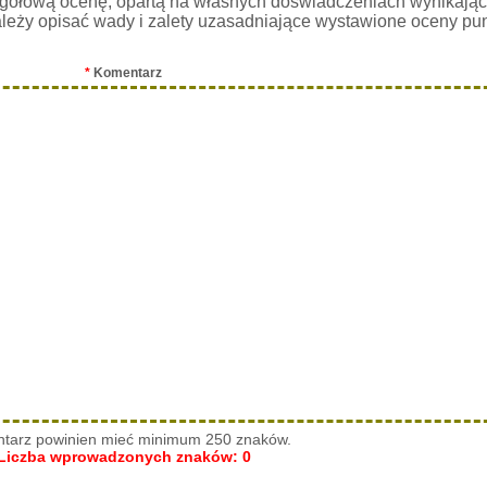
gółową ocenę, opartą na własnych doświadczeniach wynikając
leży opisać wady i zalety uzasadniające wystawione oceny pu
*
Komentarz
tarz powinien mieć minimum 250 znaków.
Liczba wprowadzonych znaków:
0