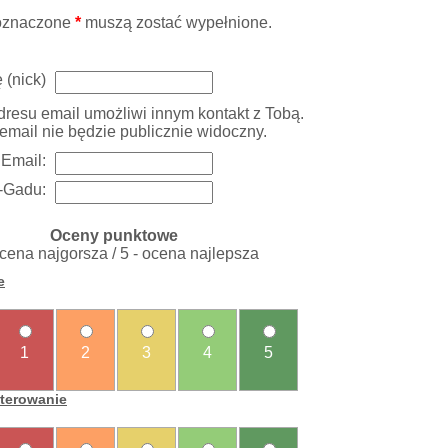
oznaczone
*
muszą zostać wypełnione.
 (nick)
resu email umożliwi innym kontakt z Tobą.
email nie będzie publicznie widoczny.
Email:
-Gadu:
Oceny punktowe
ocena najgorsza / 5 - ocena najlepsza
e
1
2
3
4
5
sterowanie