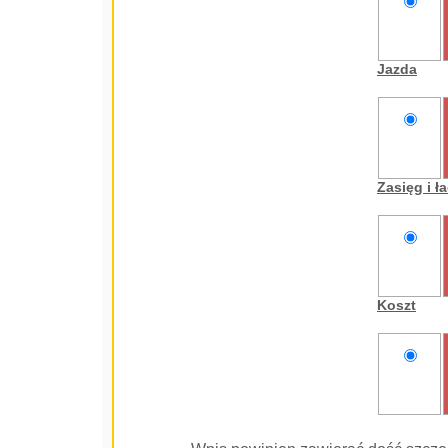
nie
oceniam
Jazda
nie
oceniam
Zasięg i 
nie
oceniam
Koszt
nie
oceniam