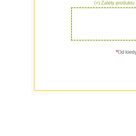
(+) Zalety produktu
*
Od kied