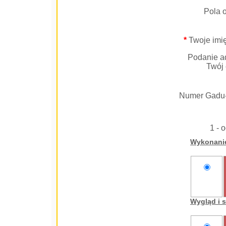
Pola 
*
Twoje imię
Podanie ad
Twój 
Numer Gadu
1 - 
Wykonani
nie
oceniam
Wygląd i 