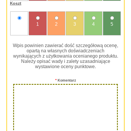
Koszt
nie
1
2
3
4
5
oceniam
Wpis powinien zawierać dość szczegółową ocenę,
opartą na własnych doświadczeniach
wynikających z użytkowania ocenianego produktu.
Należy opisać wady i zalety uzasadniające
wystawione oceny punktowe.
*
Komentarz