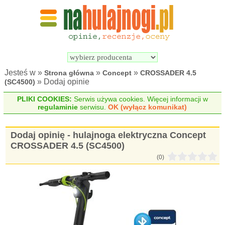
Wyszukiwarka 
Porównywarka 
hulajnóg 
hulajnóg 
elektrycznych
elektrycznych
Jesteś w »
»
»
Strona główna
Concept
CROSSADER 4.5
» Dodaj opinie
(SC4500)
PLIKI COOKIES:
Serwis używa cookies. Więcej informacji w
regulaminie
serwisu.
OK (wyłącz komunikat)
Dodaj opinię - hulajnoga elektryczna Concept
CROSSADER 4.5 (SC4500)
(0)