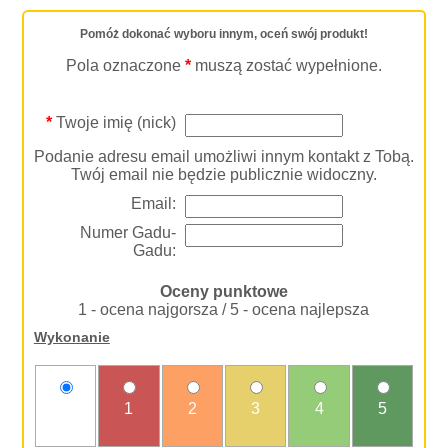
Pomóż dokonać wyboru innym, oceń swój produkt!
Pola oznaczone
*
muszą zostać wypełnione.
*
Twoje imię (nick)
Podanie adresu email umożliwi innym kontakt z Tobą.
Twój email nie będzie publicznie widoczny.
Email:
Numer Gadu-
Gadu:
Oceny punktowe
1 - ocena najgorsza / 5 - ocena najlepsza
Wykonanie
nie
1
2
3
4
5
oceniam