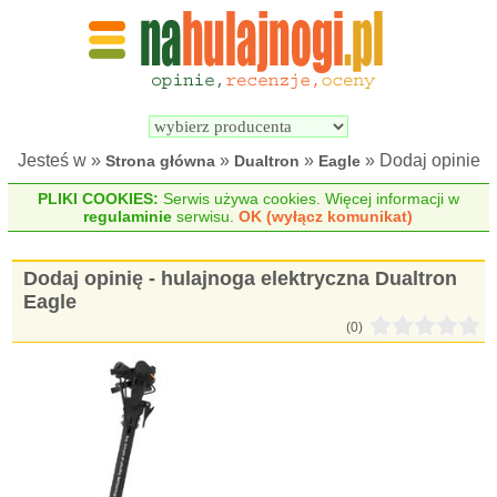
Wyszukiwarka 
Porównywarka 
hulajnóg 
hulajnóg 
elektrycznych
elektrycznych
Jesteś w »
»
»
» Dodaj opinie
Strona główna
Dualtron
Eagle
PLIKI COOKIES:
Serwis używa cookies. Więcej informacji w
regulaminie
serwisu.
OK (wyłącz komunikat)
Dodaj opinię - hulajnoga elektryczna Dualtron
Eagle
(0)