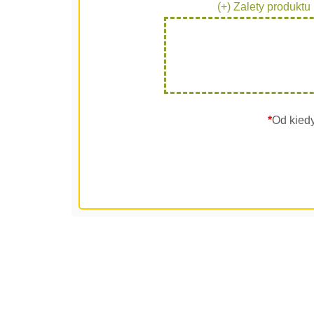
(+) Zalety produktu
*
Od kied