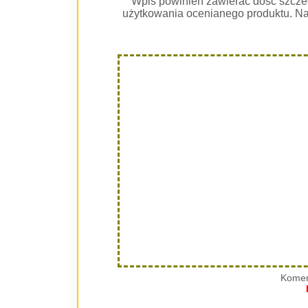
Wpis powinien zawierać dość szcze
użytkowania ocenianego produktu. Na
Komen