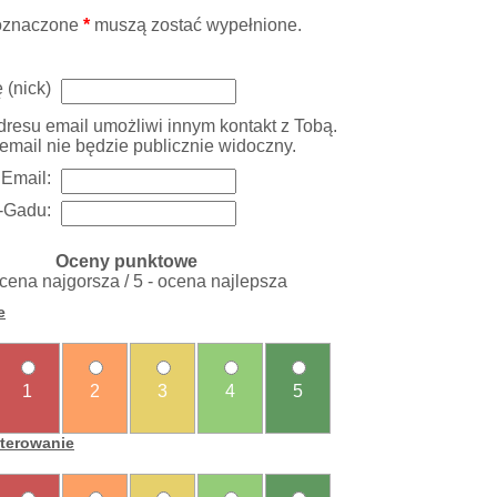
oznaczone
*
muszą zostać wypełnione.
 (nick)
resu email umożliwi innym kontakt z Tobą.
email nie będzie publicznie widoczny.
Email:
-Gadu:
Oceny punktowe
ocena najgorsza / 5 - ocena najlepsza
e
1
2
3
4
5
sterowanie