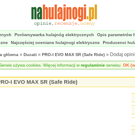
cznych
Porównywarka hulajnóg elektrycznych
Opis parametrów h
czne
Najczęściej oceniane hulajnogi elektryczne
Producenci hul
»
»
» Dodaj opin
na główna
Ducati
PRO-I EVO MAX SR (Safe Ride)
erwis używa cookies. Więcej informacji w
regulaminie
serwisu.
OK (w
 PRO-I EVO MAX SR (Safe Ride)