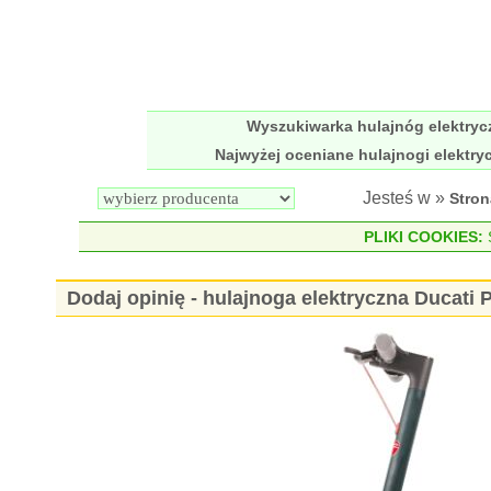
Wyszukiwarka hulajnóg elektry
Najwyżej oceniane hulajnogi elektry
Jesteś w »
Stro
PLIKI COOKIES:
S
Dodaj opinię - hulajnoga elektryczna Ducati