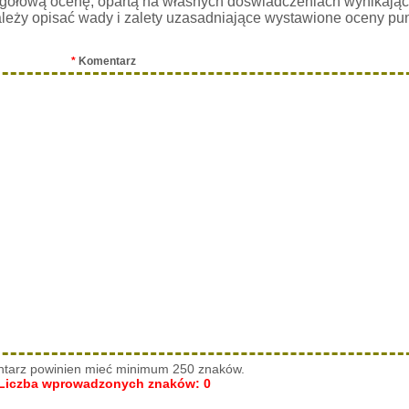
gółową ocenę, opartą na własnych doświadczeniach wynikając
leży opisać wady i zalety uzasadniające wystawione oceny pu
*
Komentarz
tarz powinien mieć minimum 250 znaków.
Liczba wprowadzonych znaków:
0