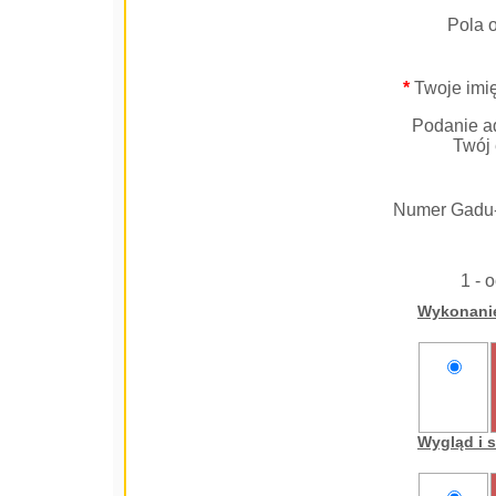
Pola 
*
Twoje imię
Podanie ad
Twój 
Numer Gadu
1 - 
Wykonani
nie
oceniam
Wygląd i 