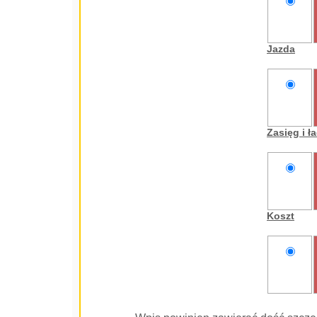
nie
oceniam
Jazda
nie
oceniam
Zasięg i 
nie
oceniam
Koszt
nie
oceniam