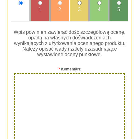
nie
1
2
3
4
5
oceniam
Wpis powinien zawierać dość szczegółową ocenę,
opartą na własnych doświadczeniach
wynikających z użytkowania ocenianego produktu.
Należy opisać wady i zalety uzasadniające
wystawione oceny punktowe.
*
Komentarz