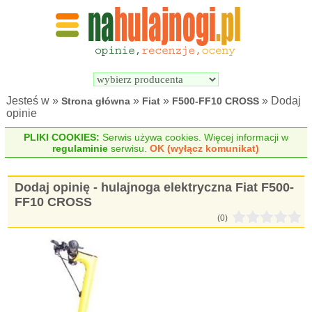
Wyszukiwarka 
Porównywarka 
hulajnóg 
hulajnóg 
elektrycznych
elektrycznych
Jesteś w »
»
»
» Dodaj
Strona główna
Fiat
F500-FF10 CROSS
opinie
PLIKI COOKIES:
Serwis używa cookies. Więcej informacji w
regulaminie
serwisu.
OK (wyłącz komunikat)
Dodaj opinię - hulajnoga elektryczna Fiat F500-
FF10 CROSS
(0)