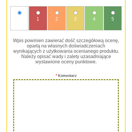
nie
1
2
3
4
5
oceniam
Wpis powinien zawierać dość szczegółową ocenę,
opartą na własnych doświadczeniach
wynikających z użytkowania ocenianego produktu.
Należy opisać wady i zalety uzasadniające
wystawione oceny punktowe.
*
Komentarz