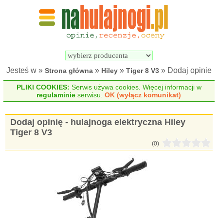
Wyszukiwarka 
Porównywarka 
hulajnóg 
hulajnóg 
elektrycznych
elektrycznych
Jesteś w »
»
»
» Dodaj opinie
Strona główna
Hiley
Tiger 8 V3
PLIKI COOKIES:
Serwis używa cookies. Więcej informacji w
regulaminie
serwisu.
OK (wyłącz komunikat)
Dodaj opinię - hulajnoga elektryczna Hiley
Tiger 8 V3
(0)