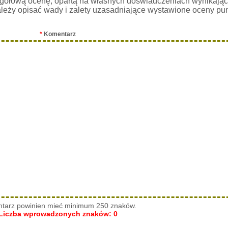
gółową ocenę, opartą na własnych doświadczeniach wynikając
leży opisać wady i zalety uzasadniające wystawione oceny pu
*
Komentarz
tarz powinien mieć minimum 250 znaków.
Liczba wprowadzonych znaków:
0