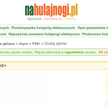
cznych
Porównywarka hulajnóg elektrycznych
Opis parametrów h
czne
Najczęściej oceniane hulajnogi elektryczne
Producenci hul
»
»
» Dodaj opinie
na główna
Joyor
F5S+
erwis używa cookies. Więcej informacji w
regulaminie
serwisu.
OK (w
F5S+