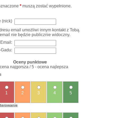
oznaczone
*
muszą zostać wypełnione.
 (nick)
resu email umożliwi innym kontakt z Tobą.
email nie będzie publicznie widoczny.
Email:
-Gadu:
Oceny punktowe
ocena najgorsza / 5 - ocena najlepsza
e
1
2
3
4
5
sterowanie