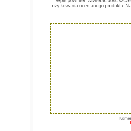
Wpis powinien zawierać dość szcze
użytkowania ocenianego produktu. Na
Komen