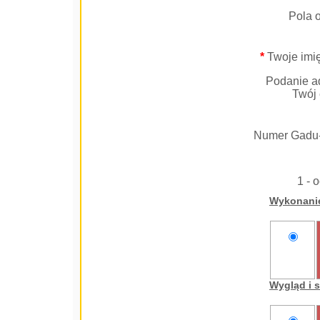
Pola 
*
Twoje imię
Podanie ad
Twój 
Numer Gadu
1 - 
Wykonani
nie
oceniam
Wygląd i 