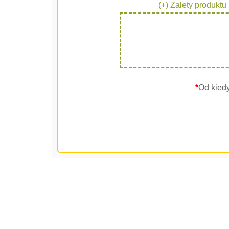
(+) Zalety produktu
*
Od kied