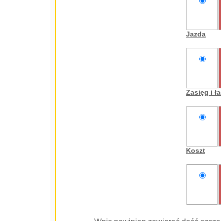
nie
oceniam
Jazda
nie
oceniam
Zasięg i 
nie
oceniam
Koszt
nie
oceniam