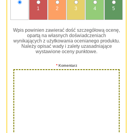
nie
1
2
3
4
5
oceniam
Wpis powinien zawierać dość szczegółową ocenę,
opartą na własnych doświadczeniach
wynikających z użytkowania ocenianego produktu.
Należy opisać wady i zalety uzasadniające
wystawione oceny punktowe.
*
Komentarz