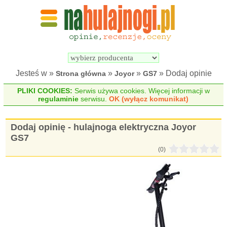
Wyszukiwarka 
Porównywarka 
hulajnóg 
hulajnóg 
elektrycznych
elektrycznych
Jesteś w »
»
»
» Dodaj opinie
Strona główna
Joyor
GS7
PLIKI COOKIES:
Serwis używa cookies. Więcej informacji w
regulaminie
serwisu.
OK (wyłącz komunikat)
Dodaj opinię - hulajnoga elektryczna Joyor
GS7
(0)