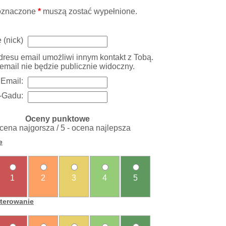
oznaczone
*
muszą zostać wypełnione.
 (nick)
resu email umożliwi innym kontakt z Tobą.
email nie będzie publicznie widoczny.
Email:
-Gadu:
Oceny punktowe
ocena najgorsza / 5 - ocena najlepsza
e
1
2
3
4
5
sterowanie