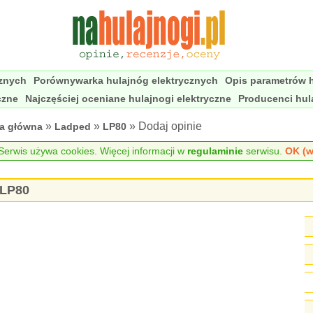
cznych
Porównywarka hulajnóg elektrycznych
Opis parametrów h
czne
Najczęściej oceniane hulajnogi elektryczne
Producenci hul
»
»
» Dodaj opinie
na główna
Ladped
LP80
erwis używa cookies. Więcej informacji w
regulaminie
serwisu.
OK (w
 LP80