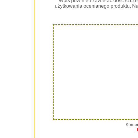
Wpis powinien zawierać dość szcze
użytkowania ocenianego produktu. Na
Komen