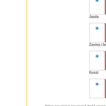
nie
oceniam
Jazda
nie
oceniam
Zasięg i 
nie
oceniam
Koszt
nie
oceniam