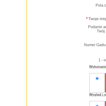
Pola 
*
Twoje imię
Podanie ad
Twój 
Numer Gadu
1 - 
Wykonani
nie
oceniam
Wygląd i 