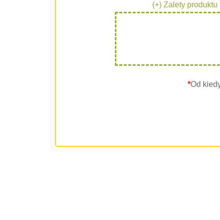
(+) Zalety produktu
*
Od kied