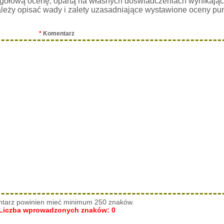
gółową ocenę, opartą na własnych doświadczeniach wynikając
leży opisać wady i zalety uzasadniające wystawione oceny pu
*
Komentarz
tarz powinien mieć minimum 250 znaków.
Liczba wprowadzonych znaków:
0