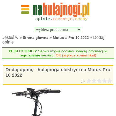
Wyszukiwarka 
Porównywarka 
hulajnóg 
hulajnóg 
elektrycznych
elektrycznych
Jesteś w »
»
»
» Dodaj
Strona główna
Motus
Pro 10 2022
opinie
PLIKI COOKIES:
Serwis używa cookies. Więcej informacji w
regulaminie
serwisu.
OK (wyłącz komunikat)
Dodaj opinię - hulajnoga elektryczna Motus Pro
10 2022
(0)