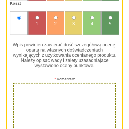
Koszt
nie
1
2
3
4
5
oceniam
Wpis powinien zawierać dość szczegółową ocenę,
opartą na własnych doświadczeniach
wynikających z użytkowania ocenianego produktu.
Należy opisać wady i zalety uzasadniające
wystawione oceny punktowe.
*
Komentarz