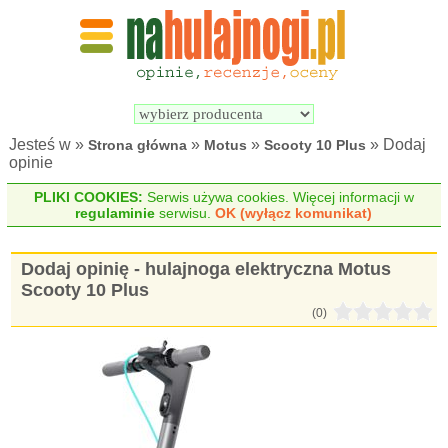
Wyszukiwarka 
Porównywarka 
hulajnóg 
hulajnóg 
elektrycznych
elektrycznych
Jesteś w »
»
»
» Dodaj
Strona główna
Motus
Scooty 10 Plus
opinie
PLIKI COOKIES:
Serwis używa cookies. Więcej informacji w
regulaminie
serwisu.
OK (wyłącz komunikat)
Dodaj opinię - hulajnoga elektryczna Motus
Scooty 10 Plus
(0)