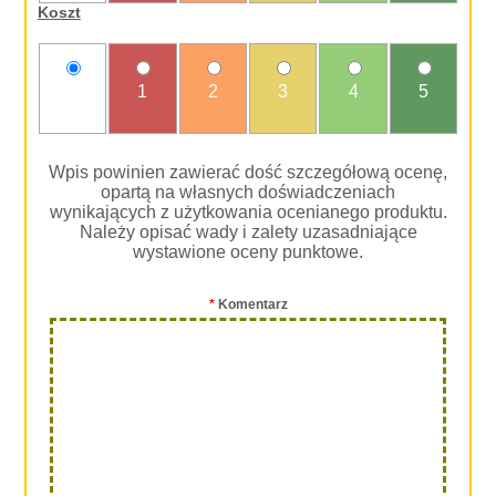
Koszt
nie
1
2
3
4
5
oceniam
Wpis powinien zawierać dość szczegółową ocenę,
opartą na własnych doświadczeniach
wynikających z użytkowania ocenianego produktu.
Należy opisać wady i zalety uzasadniające
wystawione oceny punktowe.
*
Komentarz