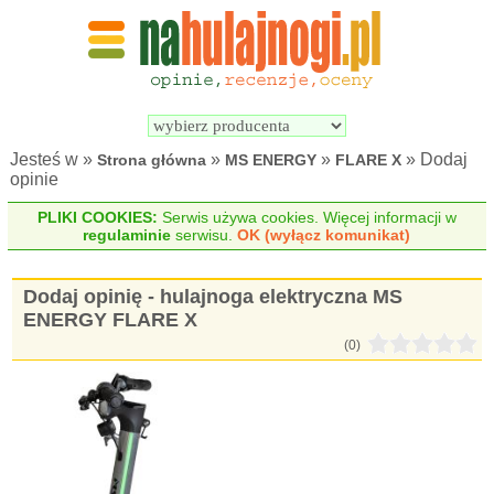
Wyszukiwarka 
Porównywarka 
hulajnóg 
hulajnóg 
elektrycznych
elektrycznych
Jesteś w »
»
»
» Dodaj
Strona główna
MS ENERGY
FLARE X
opinie
PLIKI COOKIES:
Serwis używa cookies. Więcej informacji w
regulaminie
serwisu.
OK (wyłącz komunikat)
Dodaj opinię - hulajnoga elektryczna MS
ENERGY FLARE X
(0)