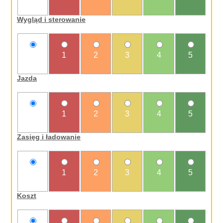
oceniam
Wygląd i sterowanie
nie
1
2
3
4
5
oceniam
Jazda
nie
1
2
3
4
5
oceniam
Zasięg i ładowanie
nie
1
2
3
4
5
oceniam
Koszt