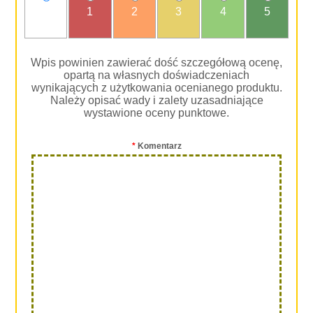
nie
1
2
3
4
5
oceniam
Wpis powinien zawierać dość szczegółową ocenę,
opartą na własnych doświadczeniach
wynikających z użytkowania ocenianego produktu.
Należy opisać wady i zalety uzasadniające
wystawione oceny punktowe.
*
Komentarz