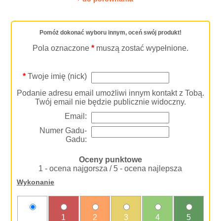
Pomóż dokonać wyboru innym, oceń swój produkt!
Pola oznaczone
*
muszą zostać wypełnione.
*
Twoje imię (nick)
Podanie adresu email umożliwi innym kontakt z Tobą.
Twój email nie będzie publicznie widoczny.
Email:
Numer Gadu-
Gadu:
Oceny punktowe
1 - ocena najgorsza / 5 - ocena najlepsza
Wykonanie
nie
1
2
3
4
5