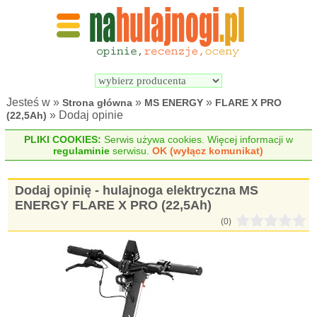
Wyszukiwarka 
Porównywarka 
hulajnóg 
hulajnóg 
elektrycznych
elektrycznych
Jesteś w »
»
»
Strona główna
MS ENERGY
FLARE X PRO
» Dodaj opinie
(22,5Ah)
PLIKI COOKIES:
Serwis używa cookies. Więcej informacji w
regulaminie
serwisu.
OK (wyłącz komunikat)
Dodaj opinię - hulajnoga elektryczna MS
ENERGY FLARE X PRO (22,5Ah)
(0)