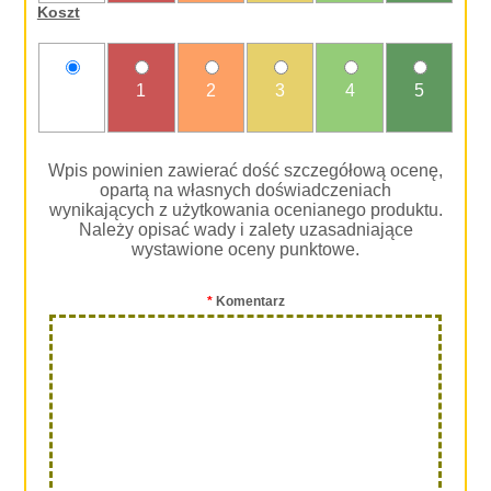
Koszt
nie
1
2
3
4
5
oceniam
Wpis powinien zawierać dość szczegółową ocenę,
opartą na własnych doświadczeniach
wynikających z użytkowania ocenianego produktu.
Należy opisać wady i zalety uzasadniające
wystawione oceny punktowe.
*
Komentarz