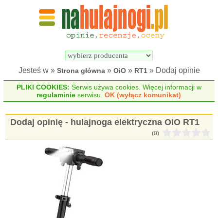
Wyszukiwarka 
Porównywarka 
hulajnóg 
hulajnóg 
elektrycznych
elektrycznych
Jesteś w »
»
»
» Dodaj opinie
Strona główna
OiO
RT1
PLIKI COOKIES:
Serwis używa cookies. Więcej informacji w
regulaminie
serwisu.
OK (wyłącz komunikat)
Dodaj opinię - hulajnoga elektryczna OiO RT1
(0)