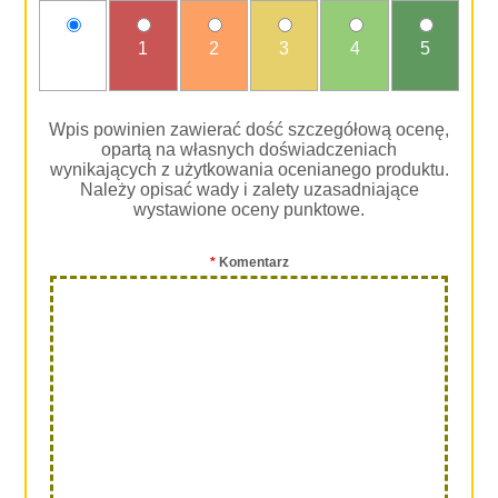
nie
1
2
3
4
5
oceniam
Wpis powinien zawierać dość szczegółową ocenę,
opartą na własnych doświadczeniach
wynikających z użytkowania ocenianego produktu.
Należy opisać wady i zalety uzasadniające
wystawione oceny punktowe.
*
Komentarz