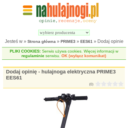
Wyszukiwarka 
Porównywarka 
hulajnóg 
hulajnóg 
elektrycznych
elektrycznych
Jesteś w »
»
»
» Dodaj opinie
Strona główna
PRIME3
EES61
PLIKI COOKIES:
Serwis używa cookies. Więcej informacji w
regulaminie
serwisu.
OK (wyłącz komunikat)
Dodaj opinię - hulajnoga elektryczna PRIME3
EES61
(0)