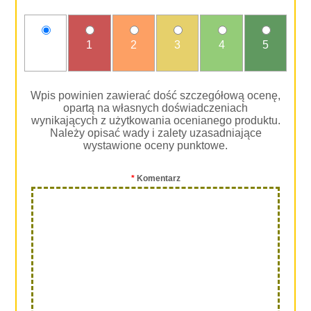
nie
1
2
3
4
5
oceniam
Wpis powinien zawierać dość szczegółową ocenę,
opartą na własnych doświadczeniach
wynikających z użytkowania ocenianego produktu.
Należy opisać wady i zalety uzasadniające
wystawione oceny punktowe.
*
Komentarz