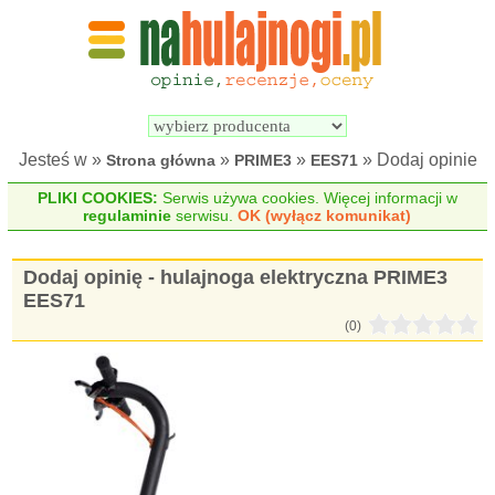
Wyszukiwarka 
Porównywarka 
hulajnóg 
hulajnóg 
elektrycznych
elektrycznych
Jesteś w »
»
»
» Dodaj opinie
Strona główna
PRIME3
EES71
PLIKI COOKIES:
Serwis używa cookies. Więcej informacji w
regulaminie
serwisu.
OK (wyłącz komunikat)
Dodaj opinię - hulajnoga elektryczna PRIME3
EES71
(0)