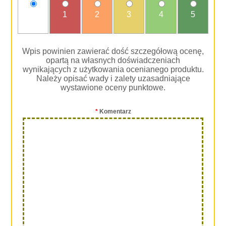
nie
1
2
3
4
5
oceniam
Wpis powinien zawierać dość szczegółową ocenę,
opartą na własnych doświadczeniach
wynikających z użytkowania ocenianego produktu.
Należy opisać wady i zalety uzasadniające
wystawione oceny punktowe.
*
Komentarz