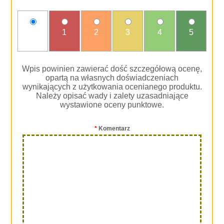
nie
1
2
3
4
5
oceniam
Wpis powinien zawierać dość szczegółową ocenę,
opartą na własnych doświadczeniach
wynikających z użytkowania ocenianego produktu.
Należy opisać wady i zalety uzasadniające
wystawione oceny punktowe.
*
Komentarz