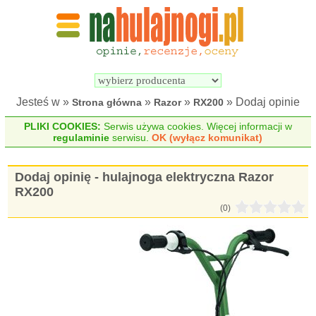
Wyszukiwarka 
Porównywarka 
hulajnóg 
hulajnóg 
elektrycznych
elektrycznych
Jesteś w »
»
»
» Dodaj opinie
Strona główna
Razor
RX200
PLIKI COOKIES:
Serwis używa cookies. Więcej informacji w
regulaminie
serwisu.
OK (wyłącz komunikat)
Dodaj opinię - hulajnoga elektryczna Razor
RX200
(0)