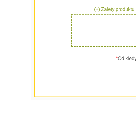
(+) Zalety produktu
*
Od kied