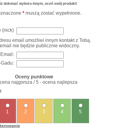
ż dokonać wyboru innym, oceń swój produkt!
oznaczone
*
muszą zostać wypełnione.
 (nick)
resu email umożliwi innym kontakt z Tobą.
email nie będzie publicznie widoczny.
Email:
-Gadu:
Oceny punktowe
ocena najgorsza / 5 - ocena najlepsza
e
1
2
3
4
5
sterowanie