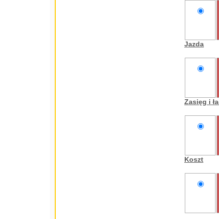
nie
oceniam
Jazda
nie
oceniam
Zasięg i 
nie
oceniam
Koszt
nie
oceniam