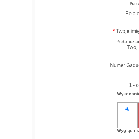
Pomó
Pola 
*
Twoje imię
Podanie ad
Twój 
Numer Gadu
1 - 
Wykonani
nie
oceniam
Wygląd i 