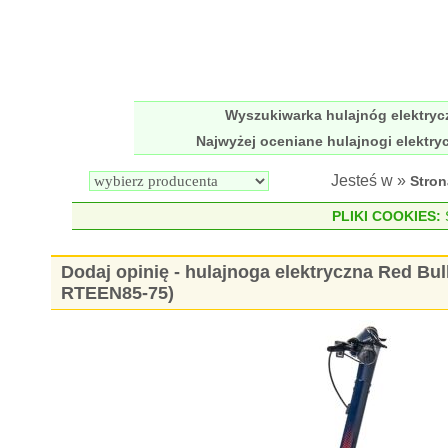
Wyszukiwarka hulajnóg elektry
Najwyżej oceniane hulajnogi elektry
Jesteś w »
Stro
PLIKI COOKIES:
S
Dodaj opinię - hulajnoga elektryczna Red B
RTEEN85-75)