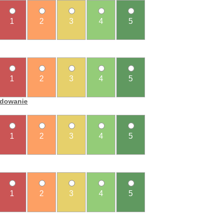
1
2
3
4
5
1
2
3
4
5
ładowanie
1
2
3
4
5
1
2
3
4
5