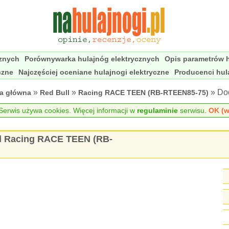
cznych
Porównywarka hulajnóg elektrycznych
Opis parametrów h
czne
Najczęściej oceniane hulajnogi elektryczne
Producenci hul
»
»
» Dod
na główna
Red Bull
Racing RACE TEEN (RB-RTEEN85-75)
erwis używa cookies. Więcej informacji w
regulaminie
serwisu.
OK (w
ull Racing RACE TEEN (RB-