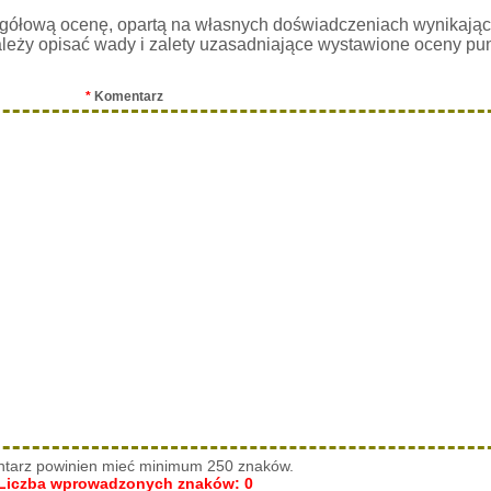
gółową ocenę, opartą na własnych doświadczeniach wynikając
leży opisać wady i zalety uzasadniające wystawione oceny pu
*
Komentarz
tarz powinien mieć minimum 250 znaków.
Liczba wprowadzonych znaków:
0