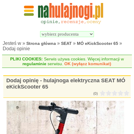
Wyszukiwarka 
Porównywarka 
hulajnóg 
hulajnóg 
elektrycznych
elektrycznych
Jesteś w »
»
»
»
Strona główna
SEAT
MÓ eKickScooter 65
Dodaj opinie
PLIKI COOKIES:
Serwis używa cookies. Więcej informacji w
regulaminie
serwisu.
OK (wyłącz komunikat)
Dodaj opinię - hulajnoga elektryczna SEAT MÓ
eKickScooter 65
(0)