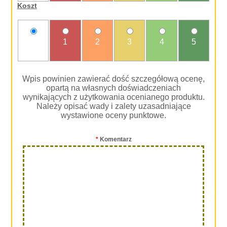
Koszt
nie
1
2
3
4
5
oceniam
Wpis powinien zawierać dość szczegółową ocenę,
opartą na własnych doświadczeniach
wynikających z użytkowania ocenianego produktu.
Należy opisać wady i zalety uzasadniające
wystawione oceny punktowe.
*
Komentarz