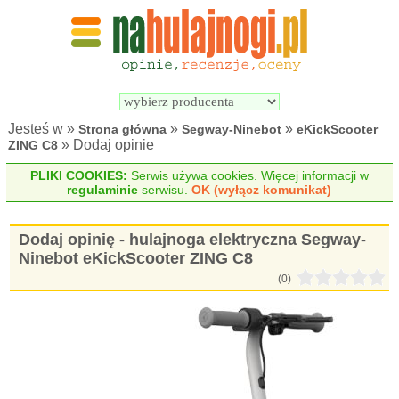
Wyszukiwarka 
Porównywarka 
hulajnóg 
hulajnóg 
elektrycznych
elektrycznych
Jesteś w »
»
»
Strona główna
Segway-Ninebot
eKickScooter
» Dodaj opinie
ZING C8
PLIKI COOKIES:
Serwis używa cookies. Więcej informacji w
regulaminie
serwisu.
OK (wyłącz komunikat)
Dodaj opinię - hulajnoga elektryczna Segway-
Ninebot eKickScooter ZING C8
(0)