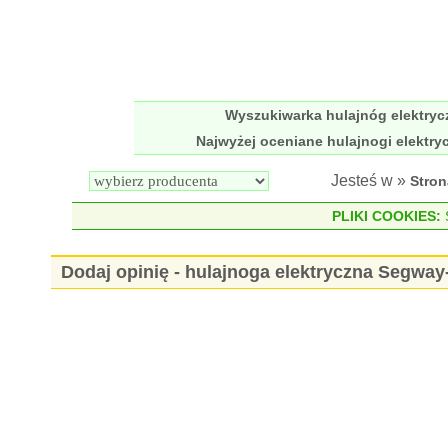
Wyszukiwarka hulajnóg elektry
Najwyżej oceniane hulajnogi elektry
Jesteś w »
Stro
PLIKI COOKIES:
S
Dodaj opinię - hulajnoga elektryczna Segwa