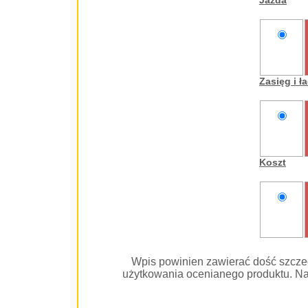
Jazda
nie
oceniam
Zasięg i 
nie
oceniam
Koszt
nie
oceniam
Wpis powinien zawierać dość szcze
użytkowania ocenianego produktu. Na