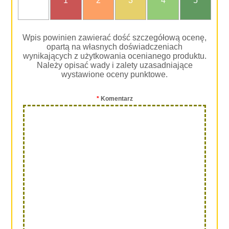
1
2
3
4
5
oceniam
Wpis powinien zawierać dość szczegółową ocenę,
opartą na własnych doświadczeniach
wynikających z użytkowania ocenianego produktu.
Należy opisać wady i zalety uzasadniające
wystawione oceny punktowe.
*
Komentarz