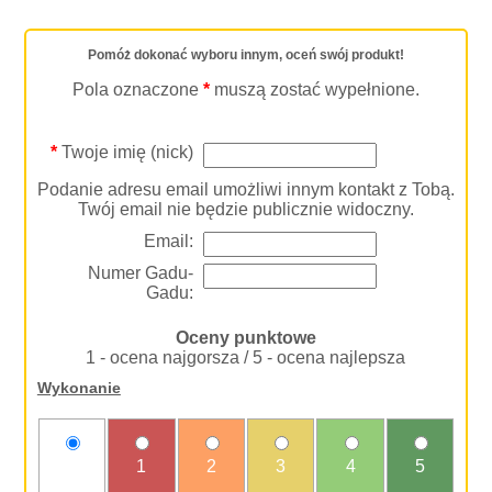
Pomóż dokonać wyboru innym, oceń swój produkt!
Pola oznaczone
*
muszą zostać wypełnione.
*
Twoje imię (nick)
Podanie adresu email umożliwi innym kontakt z Tobą.
Twój email nie będzie publicznie widoczny.
Email:
Numer Gadu-
Gadu:
Oceny punktowe
1 - ocena najgorsza / 5 - ocena najlepsza
Wykonanie
nie
1
2
3
4
5
oceniam