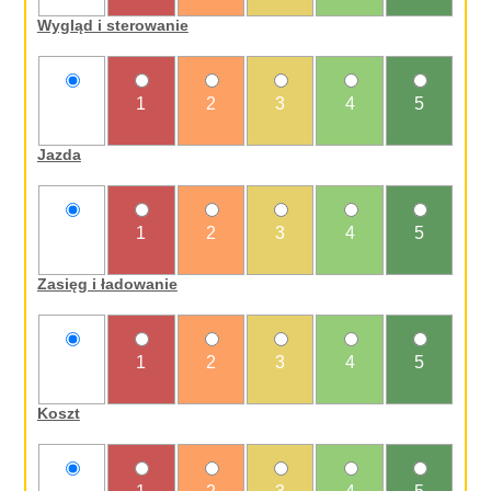
Wygląd i sterowanie
nie
1
2
3
4
5
oceniam
Jazda
nie
1
2
3
4
5
oceniam
Zasięg i ładowanie
nie
1
2
3
4
5
oceniam
Koszt
nie