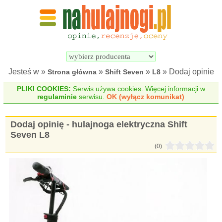
Wyszukiwarka 
Porównywarka 
hulajnóg 
hulajnóg 
elektrycznych
elektrycznych
Jesteś w »
»
»
» Dodaj opinie
Strona główna
Shift Seven
L8
PLIKI COOKIES:
Serwis używa cookies. Więcej informacji w
regulaminie
serwisu.
OK (wyłącz komunikat)
Dodaj opinię - hulajnoga elektryczna Shift
Seven L8
(0)