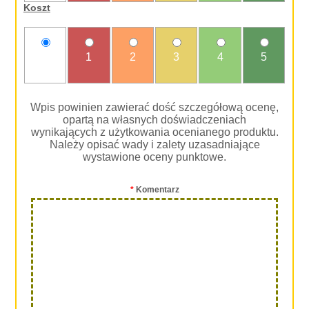
Koszt
nie
1
2
3
4
5
oceniam
Wpis powinien zawierać dość szczegółową ocenę,
opartą na własnych doświadczeniach
wynikających z użytkowania ocenianego produktu.
Należy opisać wady i zalety uzasadniające
wystawione oceny punktowe.
*
Komentarz