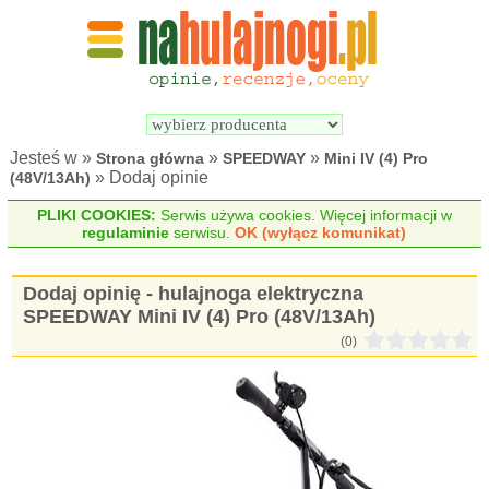
Wyszukiwarka 
Porównywarka 
hulajnóg 
hulajnóg 
elektrycznych
elektrycznych
Jesteś w »
»
»
Strona główna
SPEEDWAY
Mini IV (4) Pro
» Dodaj opinie
(48V/13Ah)
PLIKI COOKIES:
Serwis używa cookies. Więcej informacji w
regulaminie
serwisu.
OK (wyłącz komunikat)
Dodaj opinię - hulajnoga elektryczna
SPEEDWAY Mini IV (4) Pro (48V/13Ah)
(0)