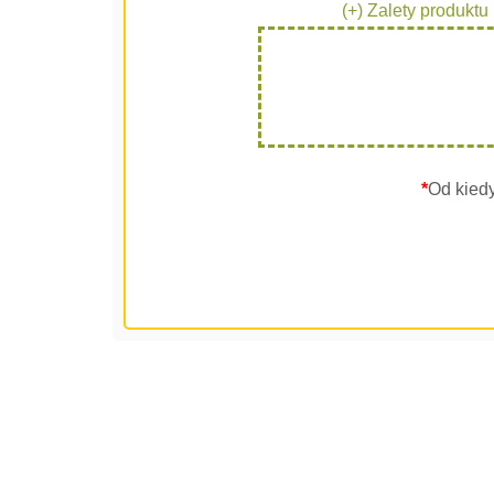
(+) Zalety produktu
*
Od kied