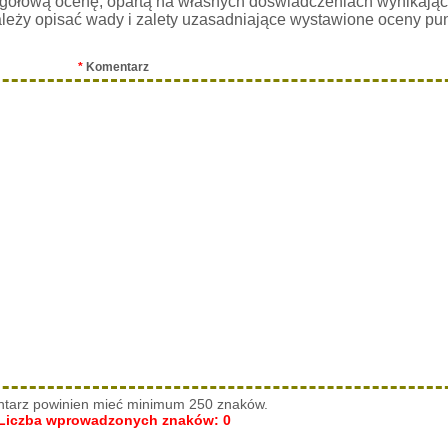
gółową ocenę, opartą na własnych doświadczeniach wynikając
leży opisać wady i zalety uzasadniające wystawione oceny pu
*
Komentarz
tarz powinien mieć minimum 250 znaków.
Liczba wprowadzonych znaków:
0