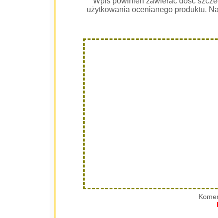
Wpis powinien zawierać dość szcze
użytkowania ocenianego produktu. Na
Komen