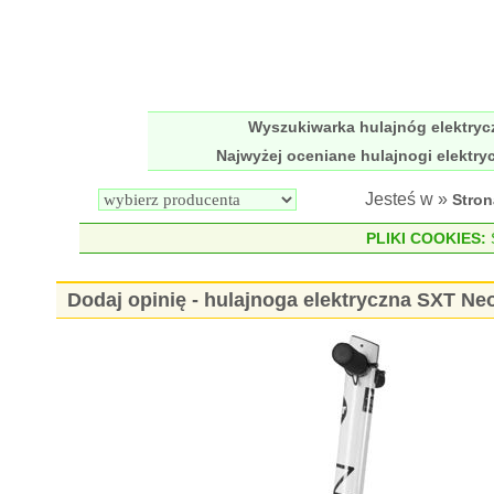
Wyszukiwarka hulajnóg elektry
Najwyżej oceniane hulajnogi elektry
Jesteś w »
Stro
PLIKI COOKIES:
S
Dodaj opinię - hulajnoga elektryczna SXT Ne