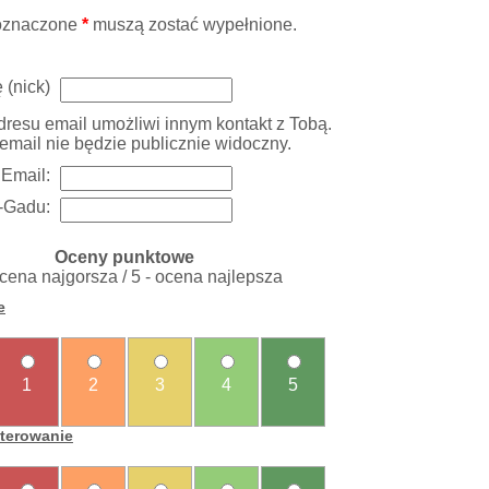
oznaczone
*
muszą zostać wypełnione.
 (nick)
resu email umożliwi innym kontakt z Tobą.
email nie będzie publicznie widoczny.
Email:
-Gadu:
Oceny punktowe
ocena najgorsza / 5 - ocena najlepsza
e
1
2
3
4
5
sterowanie