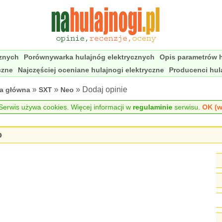
cznych
Porównywarka hulajnóg elektrycznych
Opis parametrów h
czne
Najczęściej oceniane hulajnogi elektryczne
Producenci hul
»
»
» Dodaj opinie
na główna
SXT
Neo
erwis używa cookies. Więcej informacji w
regulaminie
serwisu.
OK (w
o