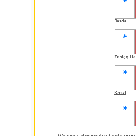
nie
oceniam
Jazda
nie
oceniam
Zasięg i 
nie
oceniam
Koszt
nie
oceniam