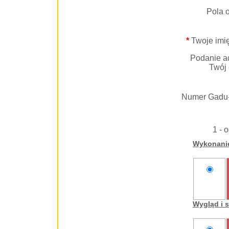
Pola 
*
Twoje imię
Podanie ad
Twój 
Numer Gadu
1 - 
Wykonani
nie
oceniam
Wygląd i 