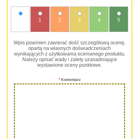
nie
1
2
3
4
5
oceniam
Wpis powinien zawierać dość szczegółową ocenę,
opartą na własnych doświadczeniach
wynikających z użytkowania ocenianego produktu.
Należy opisać wady i zalety uzasadniające
wystawione oceny punktowe.
*
Komentarz