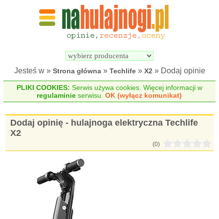
Wyszukiwarka 
Porównywarka 
hulajnóg 
hulajnóg 
elektrycznych
elektrycznych
Jesteś w »
»
»
» Dodaj opinie
Strona główna
Techlife
X2
PLIKI COOKIES:
Serwis używa cookies. Więcej informacji w
regulaminie
serwisu.
OK (wyłącz komunikat)
Dodaj opinię - hulajnoga elektryczna Techlife
X2
(0)