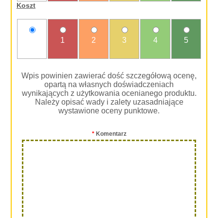
Koszt
nie
1
2
3
4
5
oceniam
Wpis powinien zawierać dość szczegółową ocenę,
opartą na własnych doświadczeniach
wynikających z użytkowania ocenianego produktu.
Należy opisać wady i zalety uzasadniające
wystawione oceny punktowe.
*
Komentarz