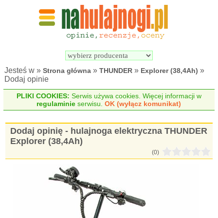
Wyszukiwarka 
Porównywarka 
hulajnóg 
hulajnóg 
elektrycznych
elektrycznych
Jesteś w »
»
»
»
Strona główna
THUNDER
Explorer (38,4Ah)
Dodaj opinie
PLIKI COOKIES:
Serwis używa cookies. Więcej informacji w
regulaminie
serwisu.
OK (wyłącz komunikat)
Dodaj opinię - hulajnoga elektryczna THUNDER
Explorer (38,4Ah)
(0)