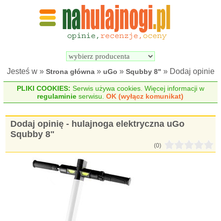
Wyszukiwarka 
Porównywarka 
hulajnóg 
hulajnóg 
elektrycznych
elektrycznych
Jesteś w »
»
»
» Dodaj opinie
Strona główna
uGo
Squbby 8"
PLIKI COOKIES:
Serwis używa cookies. Więcej informacji w
regulaminie
serwisu.
OK (wyłącz komunikat)
Dodaj opinię - hulajnoga elektryczna uGo
Squbby 8"
(0)