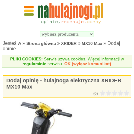
Wyszukiwarka 
Porównywarka 
hulajnóg 
hulajnóg 
elektrycznych
elektrycznych
Jesteś w »
»
»
» Dodaj
Strona główna
XRIDER
MX10 Max
opinie
PLIKI COOKIES:
Serwis używa cookies. Więcej informacji w
regulaminie
serwisu.
OK (wyłącz komunikat)
Dodaj opinię - hulajnoga elektryczna XRIDER
MX10 Max
(0)