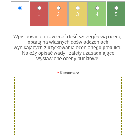
nie
1
2
3
4
5
oceniam
Wpis powinien zawierać dość szczegółową ocenę,
opartą na własnych doświadczeniach
wynikających z użytkowania ocenianego produktu.
Należy opisać wady i zalety uzasadniające
wystawione oceny punktowe.
*
Komentarz