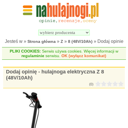
Wyszukiwarka 
Porównywarka 
hulajnóg 
hulajnóg 
elektrycznych
elektrycznych
Jesteś w »
»
»
» Dodaj opinie
Strona główna
Z
8 (48V/10Ah)
PLIKI COOKIES:
Serwis używa cookies. Więcej informacji w
regulaminie
serwisu.
OK (wyłącz komunikat)
Dodaj opinię - hulajnoga elektryczna Z 8
(48V/10Ah)
(0)