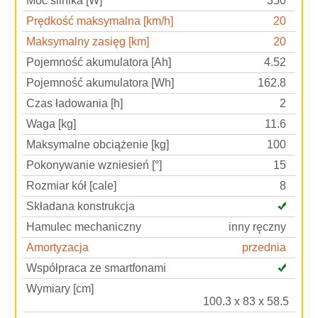
Moc silnika [W]
350
Prędkość maksymalna [km/h]
20
Maksymalny zasięg [km]
20
Pojemność akumulatora [Ah]
4.52
Pojemność akumulatora [Wh]
162.8
Czas ładowania [h]
2
Waga [kg]
11.6
Maksymalne obciążenie [kg]
100
Pokonywanie wzniesień [°]
15
Rozmiar kół [cale]
8
Składana konstrukcja
Hamulec mechaniczny
inny ręczny
Amortyzacja
przednia
Współpraca ze smartfonami
Wymiary [cm]
100.3 x 83 x 58.5