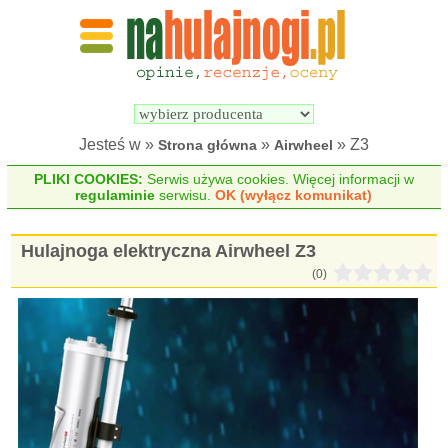
Wyszukiwarka 
Porównywarka 
hulajnóg 
hulajnóg 
elektrycznych
elektrycznych
Jesteś w »
»
» Z3
Strona główna
Airwheel
PLIKI COOKIES:
Serwis używa cookies. Więcej informacji w
regulaminie
serwisu.
OK (wyłącz komunikat)
Hulajnoga elektryczna Airwheel Z3
(0)