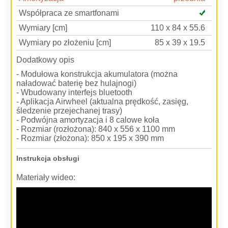
Współpraca ze smartfonami
Wymiary [cm]
110 x 84 x 55.6
Wymiary po złożeniu [cm]
85 x 39 x 19.5
Dodatkowy opis
- Modułowa konstrukcja akumulatora (można
naładować baterię bez hulajnogi)
- Wbudowany interfejs bluetooth
- Aplikacja Airwheel (aktualna prędkość, zasięg,
śledzenie przejechanej trasy)
- Podwójna amortyzacja i 8 calowe koła
- Rozmiar (rozłożona): 840 x 556 x 1100 mm
- Rozmiar (złożona): 850 x 195 x 390 mm
Instrukcja obsługi
Materiały wideo: