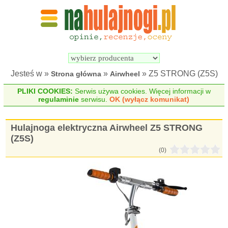
Wyszukiwarka 
Porównywarka 
hulajnóg 
hulajnóg 
elektrycznych
elektrycznych
Jesteś w »
»
» Z5 STRONG (Z5S)
Strona główna
Airwheel
PLIKI COOKIES:
Serwis używa cookies. Więcej informacji w
regulaminie
serwisu.
OK (wyłącz komunikat)
Hulajnoga elektryczna Airwheel Z5 STRONG
(Z5S)
(0)