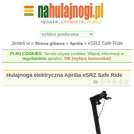
Wyszukiwarka 
Porównywarka 
hulajnóg 
hulajnóg 
elektrycznych
elektrycznych
Jesteś w »
»
» eSRZ Safe Ride
Strona główna
Aprilia
PLIKI COOKIES:
Serwis używa cookies. Więcej informacji w
regulaminie
serwisu.
OK (wyłącz komunikat)
Hulajnoga elektryczna Aprilia eSRZ Safe Ride
(0)