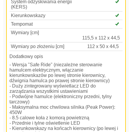
System odzyskiwania energii
(KERS)
Kierunkowskazy
Tempomat
Wymiary [cm]
115,5 x 112 x 44,5
Wymiary po złożeniu [cm]
112 x 50 x 44,5
Dodatkowy opis
- Wersja "Safe Ride" (niezależne sterowanie
hamulcem elektrycznym, włączanie
kierunkowskazów po lewej stronie kierownicy,
dźwignia hamulca po prawej stronie kierownicy)
- Duży zintegrowany wyświetlacz LED do
zarządzania wszystkimi ustawieniami
- Podwójne hamulce (elektroniczny przedni, tylny
tarczowy)
- Maksymalna moc chwilowa silnika (Peak Power):
450W
- 8.5 calowe koła z komorą powietrzną
- Przednie i tylne oświetlenie LED
- Kierunkowskazy na końcach kierownicy (po lewej i