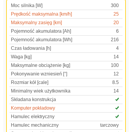
Moc silnika [W]
300
Prędkość maksymalna [km/h]
25
Maksymalny zasięg [km]
20
Pojemność akumulatora [Ah]
6
Pojemność akumulatora [Wh]
216
Czas ładowania [h]
4
Waga [kg]
14
Maksymalne obciążenie [kg]
100
Pokonywanie wzniesień [°]
12
Rozmiar kół [cale]
8.5
Minimalny wiek użytkownika
14
Składana konstrukcja
Komputer pokładowy
Hamulec elektryczny
Hamulec mechaniczny
tarczowy