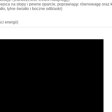
ejsca na stopy i pewne oparcie, poprawiając równowagę oraz k
o, tylne światło i boczne odblaski)
ci energii)