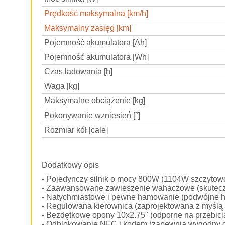
Prędkość maksymalna [km/h]
Maksymalny zasięg [km]
Pojemność akumulatora [Ah]
Pojemność akumulatora [Wh]
Czas ładowania [h]
Waga [kg]
Maksymalne obciążenie [kg]
Pokonywanie wzniesień [°]
Rozmiar kół [cale]
Dodatkowy opis
- Pojedynczy silnik o mocy 800W (1104W szczytow
- Zaawansowane zawieszenie wahaczowe (skuteczni
- Natychmiastowe i pewne hamowanie (podwójne h
- Regulowana kierownica (zaprojektowana z myślą 
- Bezdętkowe opony 10x2.75" (odporne na przebicia
- Odblokowanie NFC i kodem (zapewnia wygodny do