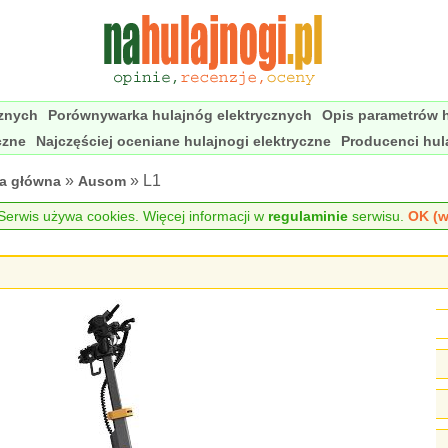
cznych
Porównywarka hulajnóg elektrycznych
Opis parametrów h
czne
Najczęściej oceniane hulajnogi elektryczne
Producenci hul
»
» L1
na główna
Ausom
erwis używa cookies. Więcej informacji w
regulaminie
serwisu.
OK (w