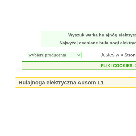
Wyszukiwarka hulajnóg elektry
Najwyżej oceniane hulajnogi elektry
Jesteś w »
Stro
PLIKI COOKIES:
S
Hulajnoga elektryczna Ausom L1