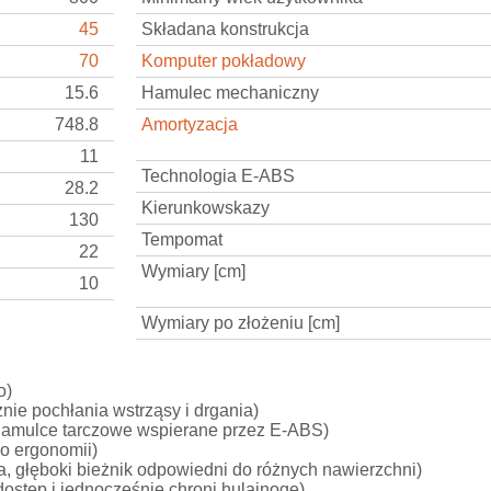
45
Składana konstrukcja
70
Komputer pokładowy
15.6
Hamulec mechaniczny
748.8
Amortyzacja
11
Technologia E-ABS
28.2
Kierunkowskazy
130
Tempomat
22
Wymiary [cm]
10
Wymiary po złożeniu [cm]
o)
e pochłania wstrząsy i drgania)
amulce tarczowe wspierane przez E-ABS)
o ergonomii)
, głęboki bieżnik odpowiedni do różnych nawierzchni)
stęp i jednocześnie chroni hulajnogę)