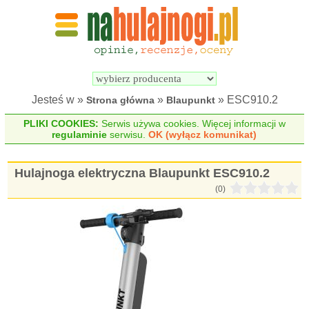
Wyszukiwarka 
Porównywarka 
hulajnóg 
hulajnóg 
elektrycznych
elektrycznych
Jesteś w »
»
» ESC910.2
Strona główna
Blaupunkt
PLIKI COOKIES:
Serwis używa cookies. Więcej informacji w
regulaminie
serwisu.
OK (wyłącz komunikat)
Hulajnoga elektryczna Blaupunkt ESC910.2
(0)