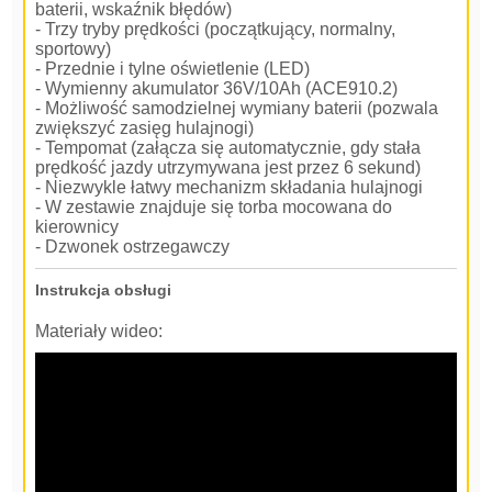
baterii, wskaźnik błędów)
- Trzy tryby prędkości (początkujący, normalny,
sportowy)
- Przednie i tylne oświetlenie (LED)
- Wymienny akumulator 36V/10Ah (ACE910.2)
- Możliwość samodzielnej wymiany baterii (pozwala
zwiększyć zasięg hulajnogi)
- Tempomat (załącza się automatycznie, gdy stała
prędkość jazdy utrzymywana jest przez 6 sekund)
- Niezwykle łatwy mechanizm składania hulajnogi
- W zestawie znajduje się torba mocowana do
kierownicy
- Dzwonek ostrzegawczy
Instrukcja obsługi
Materiały wideo: