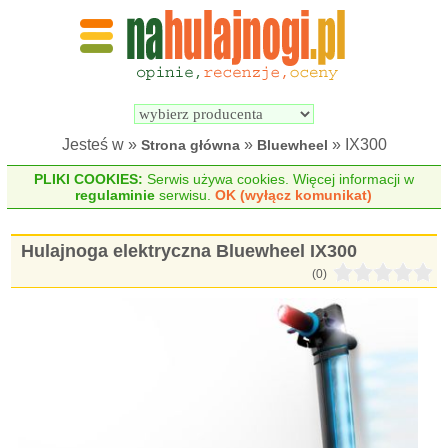
Wyszukiwarka 
Porównywarka 
hulajnóg 
hulajnóg 
elektrycznych
elektrycznych
Jesteś w »
»
» IX300
Strona główna
Bluewheel
PLIKI COOKIES:
Serwis używa cookies. Więcej informacji w
regulaminie
serwisu.
OK (wyłącz komunikat)
Hulajnoga elektryczna Bluewheel IX300
(0)