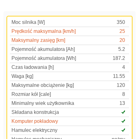
Moc silnika [W]
350
Prędkość maksymalna [km/h]
25
Maksymalny zasięg [km]
20
Pojemność akumulatora [Ah]
5.2
Pojemność akumulatora [Wh]
187.2
Czas ładowania [h]
4
Waga [kg]
11.55
Maksymalne obciążenie [kg]
120
Rozmiar kół [cale]
8
Minimalny wiek użytkownika
13
Składana konstrukcja
Komputer pokładowy
Hamulec elektryczny