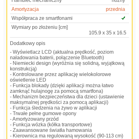
Hamulec mechaniczny
nożny
Amortyzacja
przednia
Współpraca ze smartfonami
Wymiary po złożeniu [cm]
105.9 x 35 x 16.5
Dodatkowy opis
- Wyświetlacz LCD (aktualna prędkość, poziom
naładowania baterii, połączenie Bluetooth)
- Niemiecki design (wyróżnia się solidną, wyjątkową
konstrukcją)
- Kontrolowane przez aplikację wielokolorowe
oświetlenie LED
- Funkcja blokady (dzięki aplikacji można łatwo
zamknąć hulajnogę za pomocą smartfona)
- Mechanizm bezpieczeństwa dla dzieci (ustawienie
maksymalnej prędkości za pomocą aplikacji)
- Funkcja śledzenia na żywo w aplikacji
- Trwałe pełne gumowe opony
- Amortyzowany przód
- Funkcja wózka (kółka transportowe)
- Zaawansowane światła hamowania
- Kierownica ma regulowaną wysokość (90-113 cm)