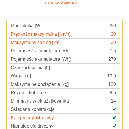
+ do porównania
Moc silnika [W]
250
Prędkość maksymalna [km/h]
20
Maksymalny zasięg [km]
30
Pojemność akumulatora [Ah]
7.5
Pojemność akumulatora [Wh]
270
Czas ładowania [h]
4
Waga [kg]
13.9
Maksymalne obciążenie [kg]
120
Rozmiar kół [cale]
8.5
Minimalny wiek użytkownika
14
Składana konstrukcja
Komputer pokładowy
Hamulec elektryczny