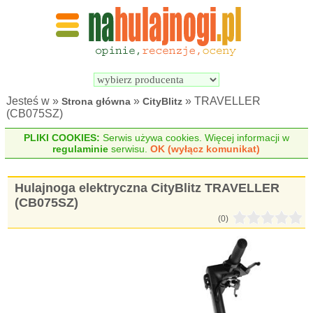
Wyszukiwarka 
Porównywarka 
hulajnóg 
hulajnóg 
elektrycznych
elektrycznych
Jesteś w »
»
» TRAVELLER
Strona główna
CityBlitz
(CB075SZ)
PLIKI COOKIES:
Serwis używa cookies. Więcej informacji w
regulaminie
serwisu.
OK (wyłącz komunikat)
Hulajnoga elektryczna CityBlitz TRAVELLER
(CB075SZ)
(0)