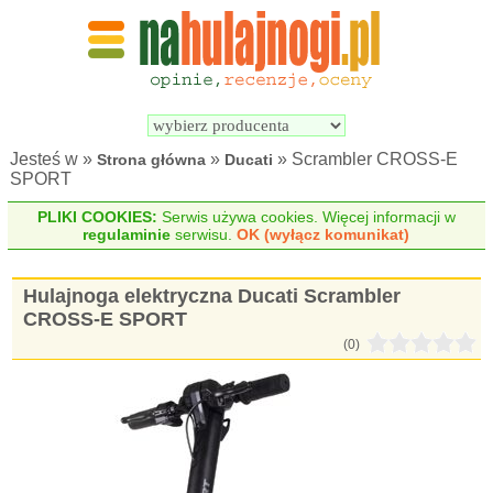
Wyszukiwarka 
Porównywarka 
hulajnóg 
hulajnóg 
elektrycznych
elektrycznych
Jesteś w »
»
» Scrambler CROSS-E
Strona główna
Ducati
SPORT
PLIKI COOKIES:
Serwis używa cookies. Więcej informacji w
regulaminie
serwisu.
OK (wyłącz komunikat)
Hulajnoga elektryczna Ducati Scrambler
CROSS-E SPORT
(0)