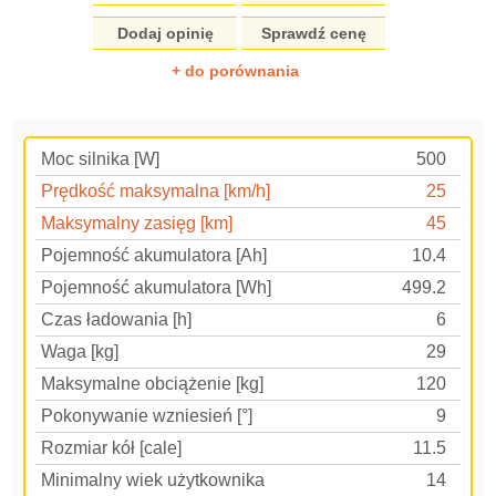
Dodaj opinię
Sprawdź cenę
+ do porównania
Moc silnika [W]
500
Prędkość maksymalna [km/h]
25
Maksymalny zasięg [km]
45
Pojemność akumulatora [Ah]
10.4
Pojemność akumulatora [Wh]
499.2
Czas ładowania [h]
6
Waga [kg]
29
Maksymalne obciążenie [kg]
120
Pokonywanie wzniesień [°]
9
Rozmiar kół [cale]
11.5
Minimalny wiek użytkownika
14