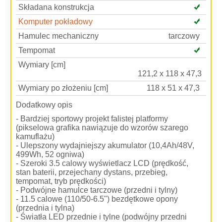
Składana konstrukcja
Komputer pokładowy
Hamulec mechaniczny
tarczowy
Tempomat
Wymiary [cm]
121,2 x 118 x 47,3
Wymiary po złożeniu [cm]
118 x 51 x 47,3
Dodatkowy opis
- Bardziej sportowy projekt falistej platformy
(pikselowa grafika nawiązuje do wzorów szarego
kamuflażu)
- Ulepszony wydajniejszy akumulator (10,4Ah/48V,
499Wh, 52 ogniwa)
- Szeroki 3.5 calowy wyświetlacz LCD (prędkość,
stan baterii, przejechany dystans, przebieg,
tempomat, tryb prędkości)
- Podwójne hamulce tarczowe (przedni i tylny)
- 11.5 calowe (110/50-6.5") bezdętkowe opony
(przednia i tylna)
- Światła LED przednie i tylne (podwójny przedni