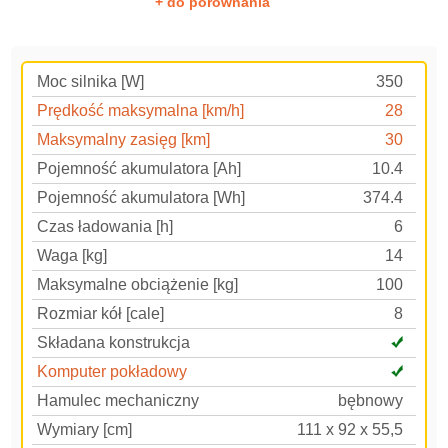
+ do porównania
Moc silnika [W]
350
Prędkość maksymalna [km/h]
28
Maksymalny zasięg [km]
30
Pojemność akumulatora [Ah]
10.4
Pojemność akumulatora [Wh]
374.4
Czas ładowania [h]
6
Waga [kg]
14
Maksymalne obciążenie [kg]
100
Rozmiar kół [cale]
8
Składana konstrukcja
Komputer pokładowy
Hamulec mechaniczny
bębnowy
Wymiary [cm]
111 x 92 x 55,5