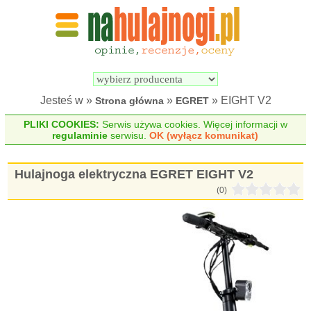
Wyszukiwarka 
Porównywarka 
hulajnóg 
hulajnóg 
elektrycznych
elektrycznych
Jesteś w »
»
» EIGHT V2
Strona główna
EGRET
PLIKI COOKIES:
Serwis używa cookies. Więcej informacji w
regulaminie
serwisu.
OK (wyłącz komunikat)
Hulajnoga elektryczna EGRET EIGHT V2
(0)