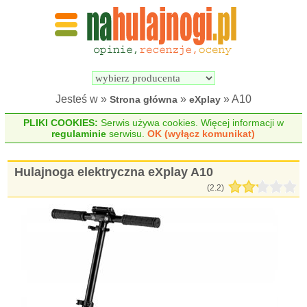
Wyszukiwarka 
Porównywarka 
hulajnóg 
hulajnóg 
elektrycznych
elektrycznych
Jesteś w »
»
» A10
Strona główna
eXplay
PLIKI COOKIES:
Serwis używa cookies. Więcej informacji w
regulaminie
serwisu.
OK (wyłącz komunikat)
Hulajnoga elektryczna eXplay A10
(
2.2
)