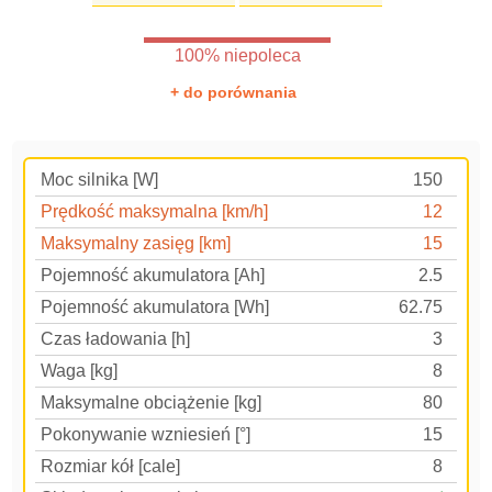
100% niepoleca
+ do porównania
Moc silnika [W]
150
Prędkość maksymalna [km/h]
12
Maksymalny zasięg [km]
15
Pojemność akumulatora [Ah]
2.5
Pojemność akumulatora [Wh]
62.75
Czas ładowania [h]
3
Waga [kg]
8
Maksymalne obciążenie [kg]
80
Pokonywanie wzniesień [°]
15
Rozmiar kół [cale]
8