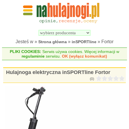
Wyszukiwarka 
Porównywarka 
hulajnóg 
hulajnóg 
elektrycznych
elektrycznych
Jesteś w »
»
» Fortor
Strona główna
inSPORTline
PLIKI COOKIES:
Serwis używa cookies. Więcej informacji w
regulaminie
serwisu.
OK (wyłącz komunikat)
Hulajnoga elektryczna inSPORTline Fortor
(0)