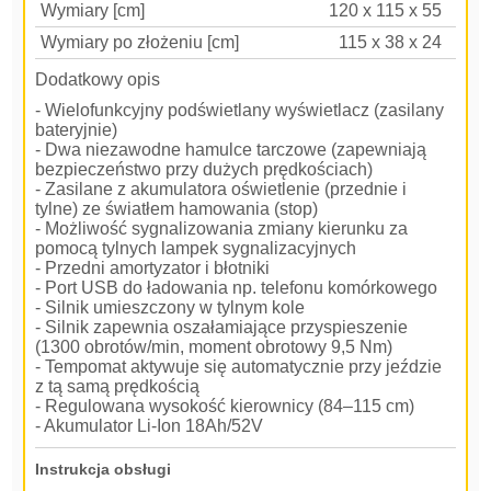
Wymiary [cm]
120 x 115 x 55
Wymiary po złożeniu [cm]
115 x 38 x 24
Dodatkowy opis
- Wielofunkcyjny podświetlany wyświetlacz (zasilany
bateryjnie)
- Dwa niezawodne hamulce tarczowe (zapewniają
bezpieczeństwo przy dużych prędkościach)
- Zasilane z akumulatora oświetlenie (przednie i
tylne) ze światłem hamowania (stop)
- Możliwość sygnalizowania zmiany kierunku za
pomocą tylnych lampek sygnalizacyjnych
- Przedni amortyzator i błotniki
- Port USB do ładowania np. telefonu komórkowego
- Silnik umieszczony w tylnym kole
- Silnik zapewnia oszałamiające przyspieszenie
(1300 obrotów/min, moment obrotowy 9,5 Nm)
- Tempomat aktywuje się automatycznie przy jeździe
z tą samą prędkością
- Regulowana wysokość kierownicy (84–115 cm)
- Akumulator Li-Ion 18Ah/52V
Instrukcja obsługi